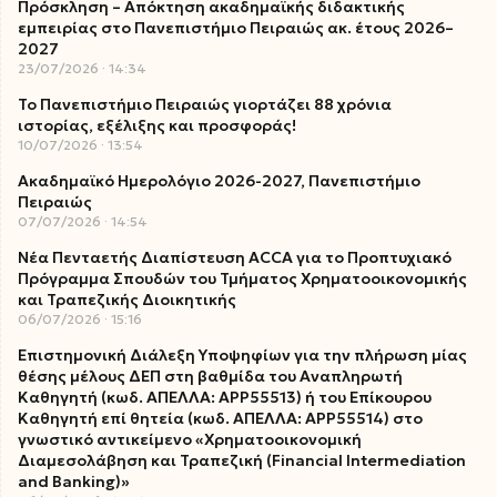
Πρόσκληση – Απόκτηση ακαδημαϊκής διδακτικής
εμπειρίας στο Πανεπιστήμιο Πειραιώς ακ. έτους 2026–
2027
23/07/2026
14:34
Το Πανεπιστήμιο Πειραιώς γιορτάζει 88 χρόνια
ιστορίας, εξέλιξης και προσφοράς!
10/07/2026
13:54
Ακαδημαϊκό Ημερολόγιο 2026-2027, Πανεπιστήμιο
Πειραιώς
07/07/2026
14:54
Νέα Πενταετής Διαπίστευση ACCA για το Προπτυχιακό
Πρόγραμμα Σπουδών του Τμήματος Χρηματοοικονομικής
και Τραπεζικής Διοικητικής
06/07/2026
15:16
Επιστημονική Διάλεξη Υποψηφίων για την πλήρωση μίας
θέσης μέλους ΔΕΠ στη βαθμίδα του Αναπληρωτή
Καθηγητή (κωδ. ΑΠΕΛΛΑ: ΑΡΡ55513) ή του Επίκουρου
Καθηγητή επί θητεία (κωδ. ΑΠΕΛΛΑ: ΑΡΡ55514) στο
γνωστικό αντικείμενο «Χρηματοοικονομική
Διαμεσολάβηση και Τραπεζική (Financial Intermediation
and Banking)»