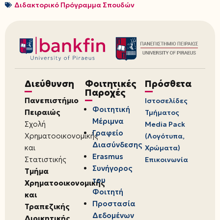
Διδακτορικό Πρόγραμμα Σπουδών
Διεύθυνση
Φοιτητικές
Πρόσθετα
Παροχές
Πανεπιστήμιο
Ιστοσελίδες
Φοιτητική
Πειραιώς
Τμήματος
Μέριμνα
Σχολή
Media Pack
Γραφείο
Χρηματοοικονομικής
(Λογότυπα,
Διασύνδεσης
και
Χρώματα)
Erasmus
Στατιστικής
Επικοινωνία
Συνήγορος
Τμήμα
του
Χρηματοοικονομικής
Φοιτητή
και
Προστασία
Τραπεζικής
Δεδομένων
Διοικητικής