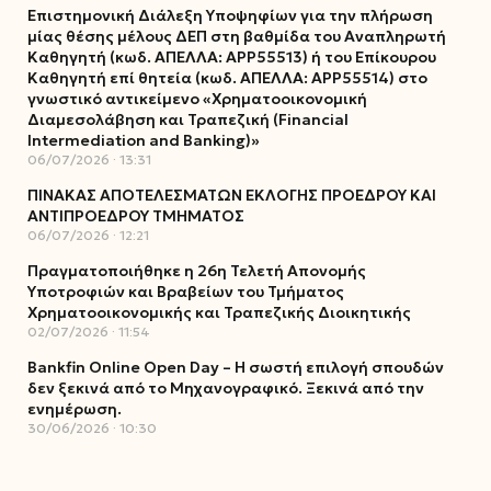
Επιστημονική Διάλεξη Υποψηφίων για την πλήρωση
μίας θέσης μέλους ΔΕΠ στη βαθμίδα του Αναπληρωτή
Καθηγητή (κωδ. ΑΠΕΛΛΑ: ΑΡΡ55513) ή του Επίκουρου
Καθηγητή επί θητεία (κωδ. ΑΠΕΛΛΑ: ΑΡΡ55514) στο
γνωστικό αντικείμενο «Χρηματοοικονομική
Διαμεσολάβηση και Τραπεζική (Financial
Intermediation and Banking)»
06/07/2026
13:31
ΠΙΝΑΚΑΣ ΑΠΟΤΕΛΕΣΜΑΤΩΝ ΕΚΛΟΓΗΣ ΠΡΟΕΔΡΟΥ ΚΑΙ
ΑΝΤΙΠΡΟΕΔΡΟΥ ΤΜΗΜΑΤΟΣ
06/07/2026
12:21
Πραγματοποιήθηκε η 26η Τελετή Απονομής
Υποτροφιών και Βραβείων του Τμήματος
Χρηματοοικονομικής και Τραπεζικής Διοικητικής
02/07/2026
11:54
Bankfin Online Open Day – Η σωστή επιλογή σπουδών
δεν ξεκινά από το Μηχανογραφικό. Ξεκινά από την
ενημέρωση.
30/06/2026
10:30