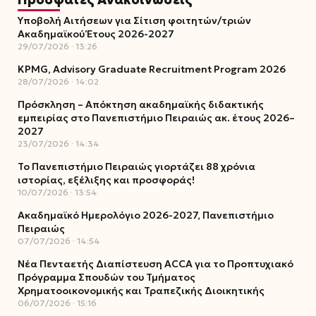
Υποβολή Αιτήσεων για Σίτιση φοιτητών/τριών
Ακαδημαϊκού Έτους 2026-2027
29/07/2026
13:26
KPMG, Advisory Graduate Recruitment Program 2026
28/07/2026
14:02
Πρόσκληση – Απόκτηση ακαδημαϊκής διδακτικής
εμπειρίας στο Πανεπιστήμιο Πειραιώς ακ. έτους 2026–
2027
23/07/2026
14:34
Το Πανεπιστήμιο Πειραιώς γιορτάζει 88 χρόνια
ιστορίας, εξέλιξης και προσφοράς!
10/07/2026
13:54
Ακαδημαϊκό Ημερολόγιο 2026-2027, Πανεπιστήμιο
Πειραιώς
07/07/2026
14:54
Νέα Πενταετής Διαπίστευση ACCA για το Προπτυχιακό
Πρόγραμμα Σπουδών του Τμήματος
Χρηματοοικονομικής και Τραπεζικής Διοικητικής
06/07/2026
15:16