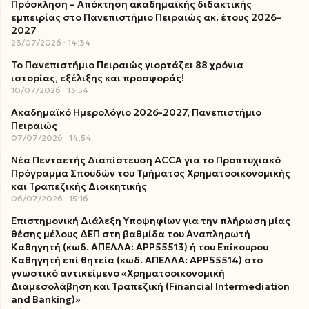
Πρόσκληση – Απόκτηση ακαδημαϊκής διδακτικής
εμπειρίας στο Πανεπιστήμιο Πειραιώς ακ. έτους 2026–
2027
23/07/2026
14:34
Το Πανεπιστήμιο Πειραιώς γιορτάζει 88 χρόνια
ιστορίας, εξέλιξης και προσφοράς!
10/07/2026
13:54
Ακαδημαϊκό Ημερολόγιο 2026-2027, Πανεπιστήμιο
Πειραιώς
07/07/2026
14:54
Νέα Πενταετής Διαπίστευση ACCA για το Προπτυχιακό
Πρόγραμμα Σπουδών του Τμήματος Χρηματοοικονομικής
και Τραπεζικής Διοικητικής
06/07/2026
15:16
Επιστημονική Διάλεξη Υποψηφίων για την πλήρωση μίας
θέσης μέλους ΔΕΠ στη βαθμίδα του Αναπληρωτή
Καθηγητή (κωδ. ΑΠΕΛΛΑ: ΑΡΡ55513) ή του Επίκουρου
Καθηγητή επί θητεία (κωδ. ΑΠΕΛΛΑ: ΑΡΡ55514) στο
γνωστικό αντικείμενο «Χρηματοοικονομική
Διαμεσολάβηση και Τραπεζική (Financial Intermediation
and Banking)»