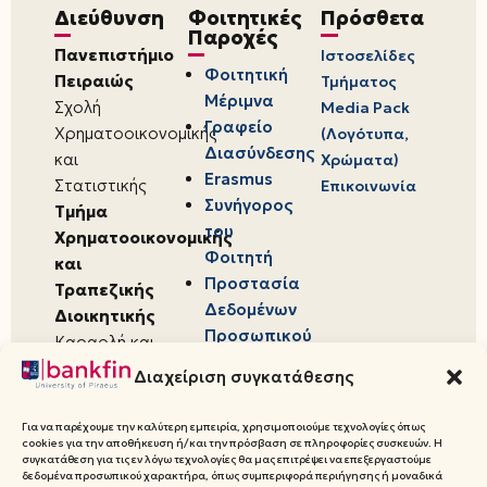
Διεύθυνση
Φοιτητικές
Πρόσθετα
Παροχές
Πανεπιστήμιο
Ιστοσελίδες
Φοιτητική
Πειραιώς
Τμήματος
Μέριμνα
Σχολή
Media Pack
Γραφείο
Χρηματοοικονομικής
(Λογότυπα,
Διασύνδεσης
και
Χρώματα)
Erasmus
Στατιστικής
Επικοινωνία
Συνήγορος
Τμήμα
του
Χρηματοοικονομικής
Φοιτητή
και
Προστασία
Τραπεζικής
Δεδομένων
Διοικητικής
Προσωπικού
Καραολή και
Χαρακτήρα
Δημητρίου 80,
Διαχείριση συγκατάθεσης
18534,
Πειραιάς
Για να παρέχουμε την καλύτερη εμπειρία, χρησιμοποιούμε τεχνολογίες όπως
cookies για την αποθήκευση ή/και την πρόσβαση σε πληροφορίες συσκευών. Η
συγκατάθεση για τις εν λόγω τεχνολογίες θα μας επιτρέψει να επεξεργαστούμε
δεδομένα προσωπικού χαρακτήρα, όπως συμπεριφορά περιήγησης ή μοναδικά