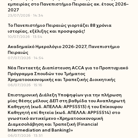
εμπειρίας στο Πανεπιστήμιο Πειραιώς ακ. έτους 2026–
2027
23/07/2026
14:34
Το Πανεπιστήμιο Πειραιώς γιορτάζει 88 χρόνια
ιστορίας, εξέλιξης και προσφοράς!
10/07/2026
13:54
Ακαδημαϊκό Ημερολόγιο 2026-2027, Πανεπιστήμιο
Πειραιώς
07/07/2026
14:54
Νέα Πενταετής Διαπίστευση ACCA για το Προπτυχιακό
Πρόγραμμα Σπουδών του Τμήματος
Χρηματοοικονομικής και Τραπεζικής Διοικητικής
06/07/2026
15:16
Επιστημονική Διάλεξη Υποψηφίων για την πλήρωση
μίας θέσης μέλους ΔΕΠ στη βαθμίδα του Αναπληρωτή
Καθηγητή (κωδ. ΑΠΕΛΛΑ: ΑΡΡ55513) ή του Επίκουρου
Καθηγητή επί θητεία (κωδ. ΑΠΕΛΛΑ: ΑΡΡ55514) στο
γνωστικό αντικείμενο «Χρηματοοικονομική
Διαμεσολάβηση και Τραπεζική (Financial
Intermediation and Banking)»
06/07/2026
13:31