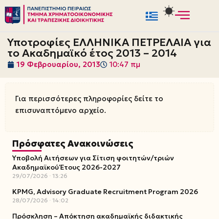
Μεταπηδήστε
στο
Υποτροφίες ΕΛΛΗΝΙΚΑ ΠΕΤΡΕΛΑΙΑ για
περιεχόμενο
το Ακαδημαϊκό έτος 2013 – 2014
19 Φεβρουαρίου, 2013
10:47 πμ
Για περισσότερες πληροφορίες δείτε το
επισυναπτόμενο αρχείο.
Πρόσφατες Ανακοινώσεις
Υποβολή Αιτήσεων για Σίτιση φοιτητών/τριών
Ακαδημαϊκού Έτους 2026-2027
29/07/2026
13:26
KPMG, Advisory Graduate Recruitment Program 2026
28/07/2026
14:02
Πρόσκληση – Απόκτηση ακαδημαϊκής διδακτικής