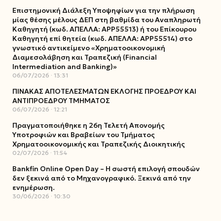
Επιστημονική Διάλεξη Υποψηφίων για την πλήρωση
μίας θέσης μέλους ΔΕΠ στη βαθμίδα του Αναπληρωτή
Καθηγητή (κωδ. ΑΠΕΛΛΑ: ΑΡΡ55513) ή του Επίκουρου
Καθηγητή επί θητεία (κωδ. ΑΠΕΛΛΑ: ΑΡΡ55514) στο
γνωστικό αντικείμενο «Χρηματοοικονομική
Διαμεσολάβηση και Τραπεζική (Financial
Intermediation and Banking)»
06/07/2026
13:31
ΠΙΝΑΚΑΣ ΑΠΟΤΕΛΕΣΜΑΤΩΝ ΕΚΛΟΓΗΣ ΠΡΟΕΔΡΟΥ ΚΑΙ
ΑΝΤΙΠΡΟΕΔΡΟΥ ΤΜΗΜΑΤΟΣ
06/07/2026
12:21
Πραγματοποιήθηκε η 26η Τελετή Απονομής
Υποτροφιών και Βραβείων του Τμήματος
Χρηματοοικονομικής και Τραπεζικής Διοικητικής
02/07/2026
11:54
Bankfin Online Open Day – Η σωστή επιλογή σπουδών
δεν ξεκινά από το Μηχανογραφικό. Ξεκινά από την
ενημέρωση.
30/06/2026
10:30