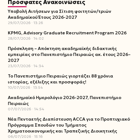
Πρόσφατες Ανακοινώσεις
Υποβολή Αιτήσεων για Σίτιση φοιτητών/τριών
Ακαδημαϊκού Έτους 2026-2027
29/07/2026
13:26
KPMG, Advisory Graduate Recruitment Program 2026
28/07/2026
14:02
Πρόσκληση – Απόκτηση ακαδημαϊκής διδακτικής
εμπειρίας στο Πανεπιστήμιο Πειραιώς ακ. έτους 2026–
2027
23/07/2026
14:34
Το Πανεπιστήμιο Πειραιώς γιορτάζει 88 χρόνια
ιστορίας, εξέλιξης και προσφοράς!
10/07/2026
13:54
Ακαδημαϊκό Ημερολόγιο 2026-2027, Πανεπιστήμιο
Πειραιώς
07/07/2026
14:54
Νέα Πενταετής Διαπίστευση ACCA για το Προπτυχιακό
Πρόγραμμα Σπουδών του Τμήματος
Χρηματοοικονομικής και Τραπεζικής Διοικητικής
06/07/2026
15:16