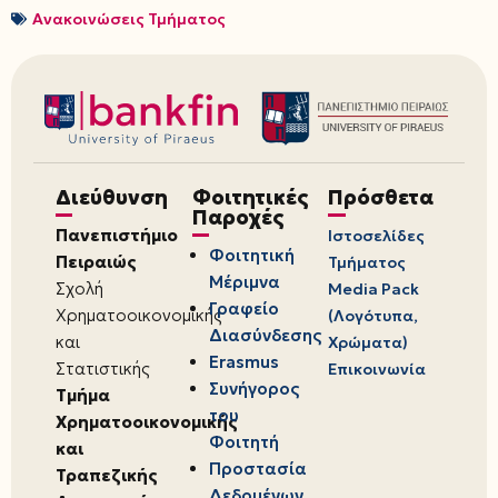
Ανακοινώσεις Τμήματος
Διεύθυνση
Φοιτητικές
Πρόσθετα
Παροχές
Πανεπιστήμιο
Ιστοσελίδες
Φοιτητική
Πειραιώς
Τμήματος
Μέριμνα
Σχολή
Media Pack
Γραφείο
Χρηματοοικονομικής
(Λογότυπα,
Διασύνδεσης
και
Χρώματα)
Erasmus
Στατιστικής
Επικοινωνία
Συνήγορος
Τμήμα
του
Χρηματοοικονομικής
Φοιτητή
και
Προστασία
Τραπεζικής
Δεδομένων