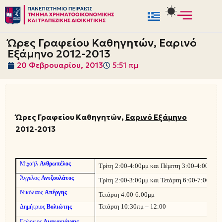
Μεταπηδήστε
στο
Ώρες Γραφείου Καθηγητών, Εαρινό
περιεχόμενο
Εξάμηνο 2012-2013
20 Φεβρουαρίου, 2013
5:51 πμ
Ώρες Γραφείου Καθηγητών,
Εαρινό Εξάμηνο
2012-2013
Μιχαήλ
Ανθρωπέλος
Τρίτη 2:00-4:00μμ και Πέμπτη 3:00-4:00μμ
Άγγελος
Αντζουλάτος
Τρίτη 2:00-3:00μμ και Τετάρτη 6:00-7:00μμ
Νικόλαος
Απέργης
Τετάρτη 4:00-6:00μμ
Τετάρτη 10:30πμ – 12:00
Δημήτριος
Βολιώτης
Γεώργιος
Διακογιάννης