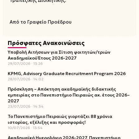
Τραπεζικής Διοικητικής.
Από το Γραφείο Προέδρου
Πρόσφατες Ανακοινώσεις
Υποβολή Αιτήσεων για Σίτιση φοιτητών/τριών
Ακαδημαϊκού Έτους 2026-2027
29/07/2026
13:26
KPMG, Advisory Graduate Recruitment Program 2026
28/07/2026
14:02
Πρόσκληση – Απόκτηση ακαδημαϊκής διδακτικής
εμπειρίας στο Πανεπιστήμιο Πειραιώς ακ. έτους 2026–
2027
23/07/2026
14:34
Το Πανεπιστήμιο Πειραιώς γιορτάζει 88 χρόνια
ιστορίας, εξέλιξης και προσφοράς!
10/07/2026
13:54
Ακαδημαϊκό Ημερολόγιο 2026-2027, Πανεπιστήμιο