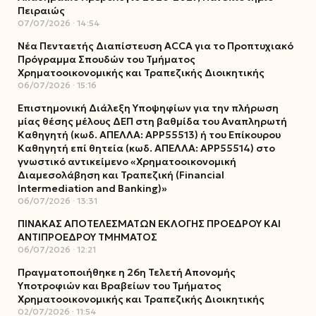
Πειραιώς
07/07/2026
14:54
Νέα Πενταετής Διαπίστευση ACCA για το Προπτυχιακό
Πρόγραμμα Σπουδών του Τμήματος
Χρηματοοικονομικής και Τραπεζικής Διοικητικής
06/07/2026
15:16
Επιστημονική Διάλεξη Υποψηφίων για την πλήρωση
μίας θέσης μέλους ΔΕΠ στη βαθμίδα του Αναπληρωτή
Καθηγητή (κωδ. ΑΠΕΛΛΑ: ΑΡΡ55513) ή του Επίκουρου
Καθηγητή επί θητεία (κωδ. ΑΠΕΛΛΑ: ΑΡΡ55514) στο
γνωστικό αντικείμενο «Χρηματοοικονομική
Διαμεσολάβηση και Τραπεζική (Financial
Intermediation and Banking)»
06/07/2026
13:31
ΠΙΝΑΚΑΣ ΑΠΟΤΕΛΕΣΜΑΤΩΝ ΕΚΛΟΓΗΣ ΠΡΟΕΔΡΟΥ ΚΑΙ
ΑΝΤΙΠΡΟΕΔΡΟΥ ΤΜΗΜΑΤΟΣ
06/07/2026
12:21
Πραγματοποιήθηκε η 26η Τελετή Απονομής
Υποτροφιών και Βραβείων του Τμήματος
Χρηματοοικονομικής και Τραπεζικής Διοικητικής
02/07/2026
11:54