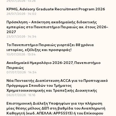
29/07/2026
13:26
KPMG, Advisory Graduate Recruitment Program 2026
28/07/2026
14:02
Πρόσκληση – Απόκτηση ακαδημαϊκής διδακτικής
εμπειρίας στο Πανεπιστήμιο Πειραιώς ακ. έτους 2026–
2027
23/07/2026
14:34
Το Πανεπιστήμιο Πειραιώς γιορτάζει 88 χρόνια
ιστορίας, εξέλιξης και προσφοράς!
10/07/2026
13:54
Ακαδημαϊκό Ημερολόγιο 2026-2027, Πανεπιστήμιο
Πειραιώς
07/07/2026
14:54
Νέα Πενταετής Διαπίστευση ACCA για το Προπτυχιακό
Πρόγραμμα Σπουδών του Τμήματος
Χρηματοοικονομικής και Τραπεζικής Διοικητικής
06/07/2026
15:16
Επιστημονική Διάλεξη Υποψηφίων για την πλήρωση
μίας θέσης μέλους ΔΕΠ στη βαθμίδα του Αναπληρωτή
Καθηγητή (κωδ. ΑΠΕΛΛΑ: ΑΡΡ55513) ή του Επίκουρου