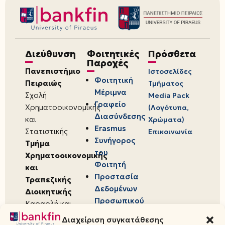
Διεύθυνση
Φοιτητικές
Πρόσθετα
Παροχές
Πανεπιστήμιο
Ιστοσελίδες
Φοιτητική
Πειραιώς
Τμήματος
Μέριμνα
Σχολή
Media Pack
Γραφείο
Χρηματοοικονομικής
(Λογότυπα,
Διασύνδεσης
και
Χρώματα)
Erasmus
Στατιστικής
Επικοινωνία
Συνήγορος
Τμήμα
του
Χρηματοοικονομικής
Φοιτητή
και
Προστασία
Τραπεζικής
Δεδομένων
Διοικητικής
Προσωπικού
Καραολή και
Χαρακτήρα
Δημητρίου 80,
Διαχείριση συγκατάθεσης