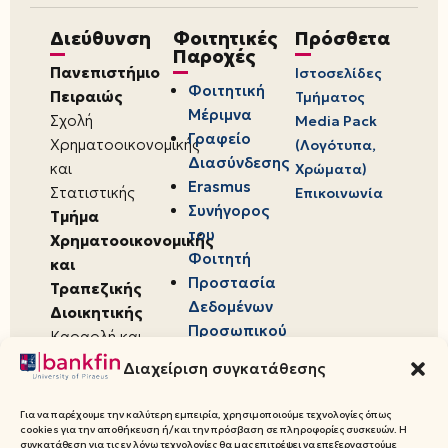
Διεύθυνση
Φοιτητικές
Πρόσθετα
Παροχές
Πανεπιστήμιο
Ιστοσελίδες
Φοιτητική
Πειραιώς
Τμήματος
Μέριμνα
Σχολή
Media Pack
Γραφείο
Χρηματοοικονομικής
(Λογότυπα,
Διασύνδεσης
και
Χρώματα)
Erasmus
Στατιστικής
Επικοινωνία
Συνήγορος
Τμήμα
του
Χρηματοοικονομικής
Φοιτητή
και
Προστασία
Τραπεζικής
Δεδομένων
Διοικητικής
Προσωπικού
Καραολή και
Χαρακτήρα
Δημητρίου 80,
Διαχείριση συγκατάθεσης
18534,
Πειραιάς
Για να παρέχουμε την καλύτερη εμπειρία, χρησιμοποιούμε τεχνολογίες όπως
cookies για την αποθήκευση ή/και την πρόσβαση σε πληροφορίες συσκευών. Η
συγκατάθεση για τις εν λόγω τεχνολογίες θα μας επιτρέψει να επεξεργαστούμε