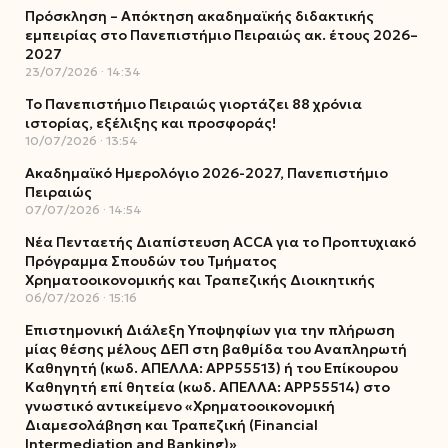
Πρόσκληση – Απόκτηση ακαδημαϊκής διδακτικής
εμπειρίας στο Πανεπιστήμιο Πειραιώς ακ. έτους 2026–
2027
23/07/2026
14:34
Το Πανεπιστήμιο Πειραιώς γιορτάζει 88 χρόνια
ιστορίας, εξέλιξης και προσφοράς!
10/07/2026
13:54
Ακαδημαϊκό Ημερολόγιο 2026-2027, Πανεπιστήμιο
Πειραιώς
07/07/2026
14:54
Νέα Πενταετής Διαπίστευση ACCA για το Προπτυχιακό
Πρόγραμμα Σπουδών του Τμήματος
Χρηματοοικονομικής και Τραπεζικής Διοικητικής
06/07/2026
15:16
Επιστημονική Διάλεξη Υποψηφίων για την πλήρωση
μίας θέσης μέλους ΔΕΠ στη βαθμίδα του Αναπληρωτή
Καθηγητή (κωδ. ΑΠΕΛΛΑ: ΑΡΡ55513) ή του Επίκουρου
Καθηγητή επί θητεία (κωδ. ΑΠΕΛΛΑ: ΑΡΡ55514) στο
γνωστικό αντικείμενο «Χρηματοοικονομική
Διαμεσολάβηση και Τραπεζική (Financial
Intermediation and Banking)»