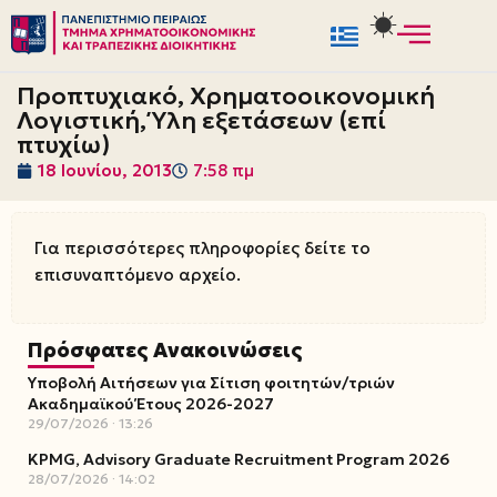
Μεταπηδήστε
στο
Προπτυχιακό, Χρηματοοικονομική
περιεχόμενο
Λογιστική, Ύλη εξετάσεων (επί
πτυχίω)
18 Ιουνίου, 2013
7:58 πμ
Για περισσότερες πληροφορίες δείτε το
επισυναπτόμενο αρχείο.
Πρόσφατες Ανακοινώσεις
Υποβολή Αιτήσεων για Σίτιση φοιτητών/τριών
Ακαδημαϊκού Έτους 2026-2027
29/07/2026
13:26
KPMG, Advisory Graduate Recruitment Program 2026
28/07/2026
14:02