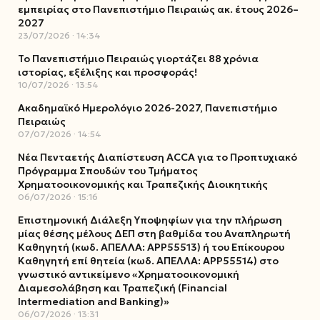
εμπειρίας στο Πανεπιστήμιο Πειραιώς ακ. έτους 2026–
2027
23/07/2026
14:34
Το Πανεπιστήμιο Πειραιώς γιορτάζει 88 χρόνια
ιστορίας, εξέλιξης και προσφοράς!
10/07/2026
13:54
Ακαδημαϊκό Ημερολόγιο 2026-2027, Πανεπιστήμιο
Πειραιώς
07/07/2026
14:54
Νέα Πενταετής Διαπίστευση ACCA για το Προπτυχιακό
Πρόγραμμα Σπουδών του Τμήματος
Χρηματοοικονομικής και Τραπεζικής Διοικητικής
06/07/2026
15:16
Επιστημονική Διάλεξη Υποψηφίων για την πλήρωση
μίας θέσης μέλους ΔΕΠ στη βαθμίδα του Αναπληρωτή
Καθηγητή (κωδ. ΑΠΕΛΛΑ: ΑΡΡ55513) ή του Επίκουρου
Καθηγητή επί θητεία (κωδ. ΑΠΕΛΛΑ: ΑΡΡ55514) στο
γνωστικό αντικείμενο «Χρηματοοικονομική
Διαμεσολάβηση και Τραπεζική (Financial
Intermediation and Banking)»
06/07/2026
13:31