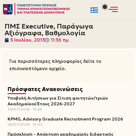
Μεταπηδήστε
στο
ΠΜΣ Executive, Παράγωγα
περιεχόμενο
Αξιόγραφα, Βαθμολογία
5 Ιουλίου, 2013
11:36 πμ
Για περισσότερες πληροφορίες δείτε το
επισυναπτόμενο αρχείο.
Πρόσφατες Ανακοινώσεις
Υποβολή Αιτήσεων για Σίτιση φοιτητών/τριών
Ακαδημαϊκού Έτους 2026-2027
29/07/2026
13:26
KPMG, Advisory Graduate Recruitment Program 2026
28/07/2026
14:02
Πρόσκληση – Απόκτηση ακαδημαϊκής διδακτικής