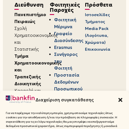
Διεύθυνση
Φοιτητικές
Πρόσθετα
Παροχές
Πανεπιστήμιο
Ιστοσελίδες
Φοιτητική
Πειραιώς
Τμήματος
Μέριμνα
Σχολή
Media Pack
Γραφείο
Χρηματοοικονομικής
(Λογότυπα,
Διασύνδεσης
και
Χρώματα)
Erasmus
Στατιστικής
Επικοινωνία
Συνήγορος
Τμήμα
του
Χρηματοοικονομικής
Φοιτητή
και
Προστασία
Τραπεζικής
Δεδομένων
Διοικητικής
Προσωπικού
Καραολή και
Χαρακτήρα
Δημητρίου 80,
Διαχείριση συγκατάθεσης
18534,
Πειραιάς
Για να παρέχουμε την καλύτερη εμπειρία, χρησιμοποιούμε τεχνολογίες όπως
cookies για την αποθήκευση ή/και την πρόσβαση σε πληροφορίες συσκευών. Η
συγκατάθεση για τις εν λόγω τεχνολογίες θα μας επιτρέψει να επεξεργαστούμε
δεδομένα προσωπικού χαρακτήρα, όπως συμπεριφορά περιήγησης ή μοναδικά