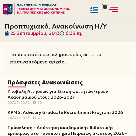
Μεταπηδήστε
στο
Προπτυχιακό, Ανακοίνωση Η/Υ
περιεχόμενο
25 Σεπτεμβρίου, 2013
6:33 πμ
Για περισσότερες πληροφορίες δείτε το
επισυναπτόμενο αρχείο.
Πρόσφατες Ανακοινώσεις
Υποβολή Αιτήσεων για Σίτιση φοιτητών/τριών
Ακαδημαϊκού Έτους 2026-2027
29/07/2026
13:26
KPMG, Advisory Graduate Recruitment Program 2026
28/07/2026
14:02
Πρόσκληση – Απόκτηση ακαδημαϊκής διδακτικής
εμπειρίας στο Πανεπιστήμιο Πειραιώς ακ. έτους 2026–