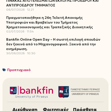
ΠΙΝΑΚΑΣ ΑΠΟΤΕΛΕΣΜΑΤΩΝ ΕΚΛΟΓΗΣ ΠΡΟΕΔΡΟΥ ΚΑΙ
ΑΝΤΙΠΡΟΕΔΡΟΥ ΤΜΗΜΑΤΟΣ
06/07/2026
12:21
Πραγματοποιήθηκε η 26η Τελετή Απονομής
Υποτροφιών και Βραβείων του Τμήματος
Χρηματοοικονομικής και Τραπεζικής Διοικητικής
02/07/2026
11:54
Bankfin Online Open Day – Η σωστή επιλογή σπουδών
δεν ξεκινά από το Μηχανογραφικό. Ξεκινά από την
ενημέρωση.
30/06/2026
10:30
Προπτυχιακό
Διεύθυνση
Φοιτητικές
Πρόσθετα