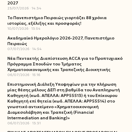
2027
23/07/2026
14:34
Το Πανεπιστήμιο Πειραιώς γιορτάζει 88 χρόνια
ιστορίας, εξέλιξης και προσφοράς!
10/07/2026
13:54
Ακαδημαϊκό Ημερολόγιο 2026-2027, Πανεπιστήμιο
Πειραιώς
07/07/2026
14:54
Νέα Πενταετής Διαπίστευση ACCA για το Προπτυχιακό
Πρόγραμμα Σπουδών του Τμήματος
Χρηματοοικονομικής και Τραπεζικής Διοικητικής
06/07/2026
15:16
Επιστημονική Διάλεξη Υποψηφίων για την πλήρωση
μίας θέσης μέλους ΔΕΠ στη βαθμίδα του Αναπληρωτή
Καθηγητή (κωδ. ΑΠΕΛΛΑ: ΑΡΡ55513) ή του Επίκουρου
Καθηγητή επί θητεία (κωδ. ΑΠΕΛΛΑ: ΑΡΡ55514) στο
γνωστικό αντικείμενο «Χρηματοοικονομική
Διαμεσολάβηση και Τραπεζική (Financial
Intermediation and Banking)»
06/07/2026
13:31