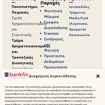
Παροχές
Πανεπιστήμιο
Ιστοσελίδες
Φοιτητική
Πειραιώς
Τμήματος
Μέριμνα
Σχολή
Media Pack
Γραφείο
Χρηματοοικονομικής
(Λογότυπα,
Διασύνδεσης
και
Χρώματα)
Erasmus
Στατιστικής
Επικοινωνία
Συνήγορος
Τμήμα
του
Χρηματοοικονομικής
Φοιτητή
και
Προστασία
Τραπεζικής
Δεδομένων
Διοικητικής
Προσωπικού
Καραολή και
Χαρακτήρα
Δημητρίου 80,
Διαχείριση συγκατάθεσης
18534,
Πειραιάς
Για να παρέχουμε την καλύτερη εμπειρία, χρησιμοποιούμε τεχνολογίες όπως
cookies για την αποθήκευση ή/και την πρόσβαση σε πληροφορίες συσκευών. Η
συγκατάθεση για τις εν λόγω τεχνολογίες θα μας επιτρέψει να επεξεργαστούμε
δεδομένα προσωπικού χαρακτήρα, όπως συμπεριφορά περιήγησης ή μοναδικά
αναγνωριστικά σε αυτόν τον ιστότοπο. Η μη συγκατάθεση ή η ανάκληση της
συγκατάθεσης, μπορεί να επηρεάσει αρνητικά ορισμένες λειτουργίες και