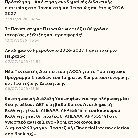
Πρόσκληση – Απόκτηση ακαδημαϊκής διδακτικής
εμπειρίας στο Πανεπιστήμιο Πειραιώς ακ. έτους 2026–
2027
23/07/2026
14:34
Το Πανεπιστήμιο Πειραιώς γιορτάζει 88 χρόνια
ιστορίας, εξέλιξης και προσφοράς!
10/07/2026
13:54
Ακαδημαϊκό Ημερολόγιο 2026-2027, Πανεπιστήμιο
Πειραιώς
07/07/2026
14:54
Νέα Πενταετής Διαπίστευση ACCA για το Προπτυχιακό
Πρόγραμμα Σπουδών του Τμήματος Χρηματοοικονομικής
και Τραπεζικής Διοικητικής
06/07/2026
15:16
Επιστημονική Διάλεξη Υποψηφίων για την πλήρωση μίας
θέσης μέλους ΔΕΠ στη βαθμίδα του Αναπληρωτή
Καθηγητή (κωδ. ΑΠΕΛΛΑ: ΑΡΡ55513) ή του Επίκουρου
Καθηγητή επί θητεία (κωδ. ΑΠΕΛΛΑ: ΑΡΡ55514) στο
γνωστικό αντικείμενο «Χρηματοοικονομική
Διαμεσολάβηση και Τραπεζική (Financial Intermediation
and Banking)»