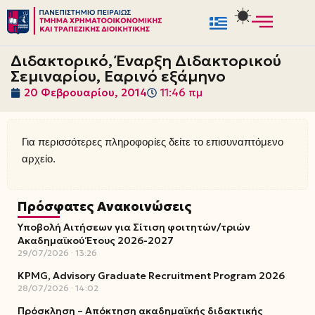
Μεταπηδήστε
στο
Διδακτορικό, Έναρξη Διδακτορικού
περιεχόμενο
Σεμιναρίου, Εαρινό εξάμηνο
20 Φεβρουαρίου, 2014
11:46 πμ
Για περισσότερες πληροφορίες δείτε το επισυναπτόμενο
αρχείο.
Πρόσφατες Ανακοινώσεις
Υποβολή Αιτήσεων για Σίτιση φοιτητών/τριών
Ακαδημαϊκού Έτους 2026-2027
29/07/2026
13:26
KPMG, Advisory Graduate Recruitment Program 2026
28/07/2026
14:02
Πρόσκληση – Απόκτηση ακαδημαϊκής διδακτικής