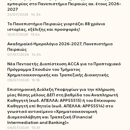
εμπειρίας στο Πανεπιστήμιο Πειραιώς ακ. έτους 2026–
2027
23/07/2026
14:34
Το Πανεπιστήμιο Πειραιώς γιορτάζει 88 χρόνια
ιστορίας, εξέλιξης και προσφοράς!
10/07/2026
13:54
Ακαδημαϊκό Ημερολόγιο 2026-2027, Πανεπιστήμιο
Πειραιώς
07/07/2026
14:54
Νέα Πενταετής Διαπίστευση ACCA για το Προπτυχιακό
Πρόγραμμα Σπουδών του Τμήματος
Χρηματοοικονομικής και Τραπεζικής Διοικητικής
06/07/2026
15:16
Επιστημονική Διάλεξη Υποψηφίων για την πλήρωση
μίας θέσης μέλους ΔΕΠ στη βαθμίδα του Αναπληρωτή
Καθηγητή (κωδ. ΑΠΕΛΛΑ: ΑΡΡ55513) ή του Επίκουρου
Καθηγητή επί θητεία (κωδ. ΑΠΕΛΛΑ: ΑΡΡ55514) στο
γνωστικό αντικείμενο «Χρηματοοικονομική
Διαμεσολάβηση και Τραπεζική (Financial
Intermediation and Banking)»
06/07/2026
13:31