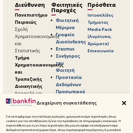
Διεύθυνση
Φοιτητικές
Πρόσθετα
Παροχές
Πανεπιστήμιο
Ιστοσελίδες
Φοιτητική
Πειραιώς
Τμήματος
Μέριμνα
Σχολή
Media Pack
Γραφείο
Χρηματοοικονομικής
(Λογότυπα,
Διασύνδεσης
και
Χρώματα)
Erasmus
Στατιστικής
Επικοινωνία
Συνήγορος
Τμήμα
του
Χρηματοοικονομικής
Φοιτητή
και
Προστασία
Τραπεζικής
Δεδομένων
Διοικητικής
Προσωπικού
Καραολή και
Χαρακτήρα
Δημητρίου 80,
Διαχείριση συγκατάθεσης
18534,
Πειραιάς
Για να παρέχουμε την καλύτερη εμπειρία, χρησιμοποιούμε τεχνολογίες όπως
cookies για την αποθήκευση ή/και την πρόσβαση σε πληροφορίες συσκευών. Η
συγκατάθεση για τις εν λόγω τεχνολογίες θα μας επιτρέψει να επεξεργαστούμε
δεδομένα προσωπικού χαρακτήρα, όπως συμπεριφορά περιήγησης ή μοναδικά