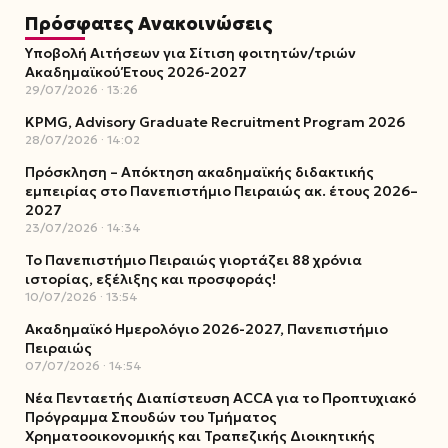
Πρόσφατες Ανακοινώσεις
Υποβολή Αιτήσεων για Σίτιση φοιτητών/τριών
Ακαδημαϊκού Έτους 2026-2027
29/07/2026
13:26
KPMG, Advisory Graduate Recruitment Program 2026
28/07/2026
14:02
Πρόσκληση – Απόκτηση ακαδημαϊκής διδακτικής
εμπειρίας στο Πανεπιστήμιο Πειραιώς ακ. έτους 2026–
2027
23/07/2026
14:34
Το Πανεπιστήμιο Πειραιώς γιορτάζει 88 χρόνια
ιστορίας, εξέλιξης και προσφοράς!
10/07/2026
13:54
Ακαδημαϊκό Ημερολόγιο 2026-2027, Πανεπιστήμιο
Πειραιώς
07/07/2026
14:54
Νέα Πενταετής Διαπίστευση ACCA για το Προπτυχιακό
Πρόγραμμα Σπουδών του Τμήματος
Χρηματοοικονομικής και Τραπεζικής Διοικητικής