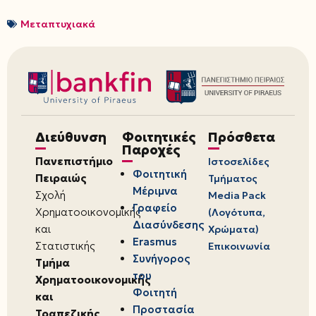
Μεταπτυχιακά
Διεύθυνση
Φοιτητικές
Πρόσθετα
Παροχές
Πανεπιστήμιο
Ιστοσελίδες
Φοιτητική
Πειραιώς
Τμήματος
Μέριμνα
Σχολή
Media Pack
Γραφείο
Χρηματοοικονομικής
(Λογότυπα,
Διασύνδεσης
και
Χρώματα)
Erasmus
Στατιστικής
Επικοινωνία
Συνήγορος
Τμήμα
του
Χρηματοοικονομικής
Φοιτητή
και
Προστασία
Τραπεζικής