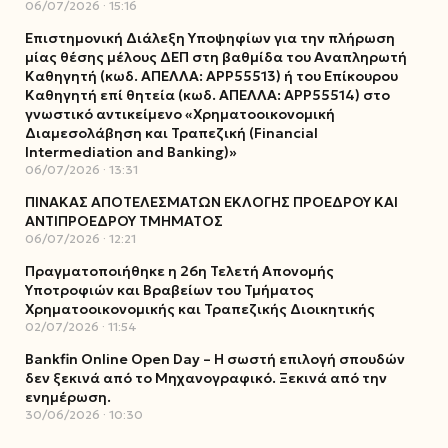
06/07/2026
15:16
Επιστημονική Διάλεξη Υποψηφίων για την πλήρωση
μίας θέσης μέλους ΔΕΠ στη βαθμίδα του Αναπληρωτή
Καθηγητή (κωδ. ΑΠΕΛΛΑ: ΑΡΡ55513) ή του Επίκουρου
Καθηγητή επί θητεία (κωδ. ΑΠΕΛΛΑ: ΑΡΡ55514) στο
γνωστικό αντικείμενο «Χρηματοοικονομική
Διαμεσολάβηση και Τραπεζική (Financial
Intermediation and Banking)»
06/07/2026
13:31
ΠΙΝΑΚΑΣ ΑΠΟΤΕΛΕΣΜΑΤΩΝ ΕΚΛΟΓΗΣ ΠΡΟΕΔΡΟΥ ΚΑΙ
ΑΝΤΙΠΡΟΕΔΡΟΥ ΤΜΗΜΑΤΟΣ
06/07/2026
12:21
Πραγματοποιήθηκε η 26η Τελετή Απονομής
Υποτροφιών και Βραβείων του Τμήματος
Χρηματοοικονομικής και Τραπεζικής Διοικητικής
02/07/2026
11:54
Bankfin Online Open Day – Η σωστή επιλογή σπουδών
δεν ξεκινά από το Μηχανογραφικό. Ξεκινά από την
ενημέρωση.
30/06/2026
10:30