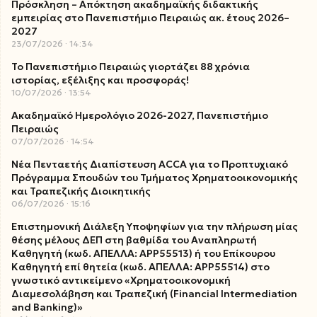
Πρόσκληση – Απόκτηση ακαδημαϊκής διδακτικής
εμπειρίας στο Πανεπιστήμιο Πειραιώς ακ. έτους 2026–
2027
23/07/2026
14:34
Το Πανεπιστήμιο Πειραιώς γιορτάζει 88 χρόνια
ιστορίας, εξέλιξης και προσφοράς!
10/07/2026
13:54
Ακαδημαϊκό Ημερολόγιο 2026-2027, Πανεπιστήμιο
Πειραιώς
07/07/2026
14:54
Νέα Πενταετής Διαπίστευση ACCA για το Προπτυχιακό
Πρόγραμμα Σπουδών του Τμήματος Χρηματοοικονομικής
και Τραπεζικής Διοικητικής
06/07/2026
15:16
Επιστημονική Διάλεξη Υποψηφίων για την πλήρωση μίας
θέσης μέλους ΔΕΠ στη βαθμίδα του Αναπληρωτή
Καθηγητή (κωδ. ΑΠΕΛΛΑ: ΑΡΡ55513) ή του Επίκουρου
Καθηγητή επί θητεία (κωδ. ΑΠΕΛΛΑ: ΑΡΡ55514) στο
γνωστικό αντικείμενο «Χρηματοοικονομική
Διαμεσολάβηση και Τραπεζική (Financial Intermediation
and Banking)»