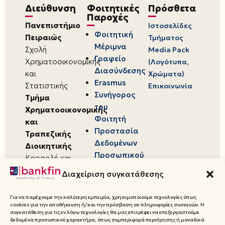
Διεύθυνση
Φοιτητικές
Πρόσθετα
Παροχές
Πανεπιστήμιο
Ιστοσελίδες
Φοιτητική
Πειραιώς
Τμήματος
Μέριμνα
Σχολή
Media Pack
Γραφείο
Χρηματοοικονομικής
(Λογότυπα,
Διασύνδεσης
και
Χρώματα)
Erasmus
Στατιστικής
Επικοινωνία
Συνήγορος
Τμήμα
του
Χρηματοοικονομικής
Φοιτητή
και
Προστασία
Τραπεζικής
Δεδομένων
Διοικητικής
Προσωπικού
Καραολή και
Χαρακτήρα
Δημητρίου 80,
Διαχείριση συγκατάθεσης
18534,
Πειραιάς
Για να παρέχουμε την καλύτερη εμπειρία, χρησιμοποιούμε τεχνολογίες όπως
cookies για την αποθήκευση ή/και την πρόσβαση σε πληροφορίες συσκευών. Η
συγκατάθεση για τις εν λόγω τεχνολογίες θα μας επιτρέψει να επεξεργαστούμε
δεδομένα προσωπικού χαρακτήρα, όπως συμπεριφορά περιήγησης ή μοναδικά