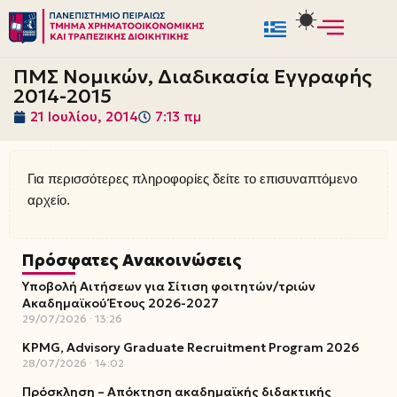
Μεταπηδήστε
στο
ΠΜΣ Νομικών, Διαδικασία Εγγραφής
περιεχόμενο
2014-2015
21 Ιουλίου, 2014
7:13 πμ
Για περισσότερες πληροφορίες δείτε το επισυναπτόμενο
αρχείο.
Πρόσφατες Ανακοινώσεις
Υποβολή Αιτήσεων για Σίτιση φοιτητών/τριών
Ακαδημαϊκού Έτους 2026-2027
29/07/2026
13:26
KPMG, Advisory Graduate Recruitment Program 2026
28/07/2026
14:02
Πρόσκληση – Απόκτηση ακαδημαϊκής διδακτικής