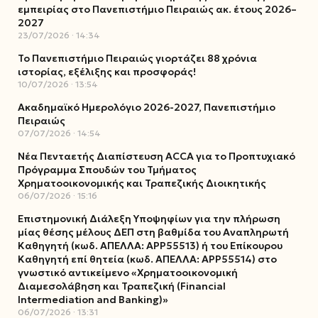
εμπειρίας στο Πανεπιστήμιο Πειραιώς ακ. έτους 2026–
2027
23/07/2026
14:34
Το Πανεπιστήμιο Πειραιώς γιορτάζει 88 χρόνια
ιστορίας, εξέλιξης και προσφοράς!
10/07/2026
13:54
Ακαδημαϊκό Ημερολόγιο 2026-2027, Πανεπιστήμιο
Πειραιώς
07/07/2026
14:54
Νέα Πενταετής Διαπίστευση ACCA για το Προπτυχιακό
Πρόγραμμα Σπουδών του Τμήματος
Χρηματοοικονομικής και Τραπεζικής Διοικητικής
06/07/2026
15:16
Επιστημονική Διάλεξη Υποψηφίων για την πλήρωση
μίας θέσης μέλους ΔΕΠ στη βαθμίδα του Αναπληρωτή
Καθηγητή (κωδ. ΑΠΕΛΛΑ: ΑΡΡ55513) ή του Επίκουρου
Καθηγητή επί θητεία (κωδ. ΑΠΕΛΛΑ: ΑΡΡ55514) στο
γνωστικό αντικείμενο «Χρηματοοικονομική
Διαμεσολάβηση και Τραπεζική (Financial
Intermediation and Banking)»
06/07/2026
13:31