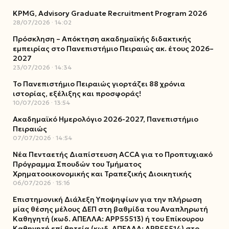
KPMG, Advisory Graduate Recruitment Program 2026
28/07/2026
14:02
Πρόσκληση – Απόκτηση ακαδημαϊκής διδακτικής
εμπειρίας στο Πανεπιστήμιο Πειραιώς ακ. έτους 2026–
2027
23/07/2026
14:34
Το Πανεπιστήμιο Πειραιώς γιορτάζει 88 χρόνια
ιστορίας, εξέλιξης και προσφοράς!
10/07/2026
13:54
Ακαδημαϊκό Ημερολόγιο 2026-2027, Πανεπιστήμιο
Πειραιώς
07/07/2026
14:54
Νέα Πενταετής Διαπίστευση ACCA για το Προπτυχιακό
Πρόγραμμα Σπουδών του Τμήματος
Χρηματοοικονομικής και Τραπεζικής Διοικητικής
06/07/2026
15:16
Επιστημονική Διάλεξη Υποψηφίων για την πλήρωση
μίας θέσης μέλους ΔΕΠ στη βαθμίδα του Αναπληρωτή
Καθηγητή (κωδ. ΑΠΕΛΛΑ: ΑΡΡ55513) ή του Επίκουρου
Καθηγητή επί θητεία (κωδ. ΑΠΕΛΛΑ: ΑΡΡ55514) στο