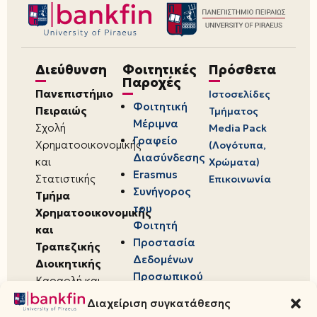
Διεύθυνση
Φοιτητικές
Πρόσθετα
Παροχές
Πανεπιστήμιο
Ιστοσελίδες
Φοιτητική
Πειραιώς
Τμήματος
Μέριμνα
Σχολή
Media Pack
Γραφείο
Χρηματοοικονομικής
(Λογότυπα,
Διασύνδεσης
και
Χρώματα)
Erasmus
Στατιστικής
Επικοινωνία
Συνήγορος
Τμήμα
του
Χρηματοοικονομικής
Φοιτητή
και
Προστασία
Τραπεζικής
Δεδομένων
Διοικητικής
Προσωπικού
Καραολή και
Χαρακτήρα
Δημητρίου 80,
Διαχείριση συγκατάθεσης
18534,