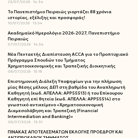
23/07/2026
14:34
Το Πανεπιστήμιο Πειραιώς γιορτάζει 88 χρόνια
ιστορίας, εξέλιξης και προσφοράς!
10/07/2026
13:54
Ακαδημαϊκό Ημερολόγιο 2026-2027, Πανεπιστήμιο
Πειραιώς
07/07/2026
14:54
Νέα Πενταετής Διαπίστευση ACCA για το Προπτυχιακό
Πρόγραμμα Σπουδών του Τμήματος
Χρηματοοικονομικής και Τραπεζικής Διοικητικής
06/07/2026
15:16
Επιστημονική Διάλεξη Υποψηφίων για την πλήρωση
μίας θέσης μέλους ΔΕΠ στη βαθμίδα του Αναπληρωτή
Καθηγητή (κωδ. ΑΠΕΛΛΑ: ΑΡΡ55513) ή του Επίκουρου
Καθηγητή επί θητεία (κωδ. ΑΠΕΛΛΑ: ΑΡΡ55514) στο
γνωστικό αντικείμενο «Χρηματοοικονομική
Διαμεσολάβηση και Τραπεζική (Financial
Intermediation and Banking)»
06/07/2026
13:31
ΠΙΝΑΚΑΣ ΑΠΟΤΕΛΕΣΜΑΤΩΝ ΕΚΛΟΓΗΣ ΠΡΟΕΔΡΟΥ ΚΑΙ
ΑΝΤΙΠΡΟΕΔΡΟΥ ΤΜΗΜΑΤΟΣ