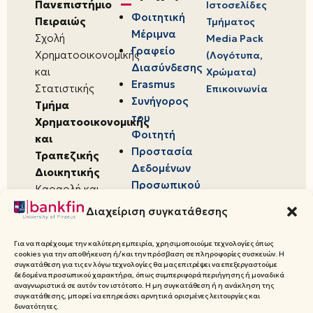
Πανεπιστήμιο
Ιστοσελίδες
Φοιτητική
Πειραιώς
Τμήματος
Μέριμνα
Σχολή
Media Pack
Γραφείο
Χρηματοοικονομικής
(Λογότυπα,
Διασύνδεσης
και
Χρώματα)
Erasmus
Στατιστικής
Επικοινωνία
Συνήγορος
Τμήμα
του
Χρηματοοικονομικής
Φοιτητή
και
Προστασία
Τραπεζικής
Δεδομένων
Διοικητικής
Προσωπικού
Καραολή και
Χαρακτήρα
Δημητρίου 80,
Διαχείριση συγκατάθεσης
18534,
Πειραιάς
Για να παρέχουμε την καλύτερη εμπειρία, χρησιμοποιούμε τεχνολογίες όπως
cookies για την αποθήκευση ή/και την πρόσβαση σε πληροφορίες συσκευών. Η
συγκατάθεση για τις εν λόγω τεχνολογίες θα μας επιτρέψει να επεξεργαστούμε
δεδομένα προσωπικού χαρακτήρα, όπως συμπεριφορά περιήγησης ή μοναδικά
αναγνωριστικά σε αυτόν τον ιστότοπο. Η μη συγκατάθεση ή η ανάκληση της
συγκατάθεσης, μπορεί να επηρεάσει αρνητικά ορισμένες λειτουργίες και
© 2026 Πανεπιστήμιο Πειραιώς,
δυνατότητες.