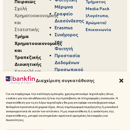
Πειραιώς
Τμήματος
Μέριμνα
Σχολή
Media Pack
Γραφείο
Χρηματοοικονομικής
(Λογότυπα,
Διασύνδεσης
και
Χρώματα)
Erasmus
Στατιστικής
Επικοινωνία
Συνήγορος
Τμήμα
του
Χρηματοοικονομικής
Φοιτητή
και
Προστασία
Τραπεζικής
Δεδομένων
Διοικητικής
Προσωπικού
Καραολή και
Χαρακτήρα
Δημητρίου 80,
Διαχείριση συγκατάθεσης
18534,
Πειραιάς
Για να παρέχουμε την καλύτερη εμπειρία, χρησιμοποιούμε τεχνολογίες όπως
cookies για την αποθήκευση ή/και την πρόσβαση σε πληροφορίες συσκευών. Η
συγκατάθεση για τις εν λόγω τεχνολογίες θα μας επιτρέψει να επεξεργαστούμε
δεδομένα προσωπικού χαρακτήρα, όπως συμπεριφορά περιήγησης ή μοναδικά
αναγνωριστικά σε αυτόν τον ιστότοπο. Η μη συγκατάθεση ή η ανάκληση της
συγκατάθεσης, μπορεί να επηρεάσει αρνητικά ορισμένες λειτουργίες και
© 2026 Πανεπιστήμιο Πειραιώς,
δυνατότητες.
Τμήμα Χρηματοοικονομικής και