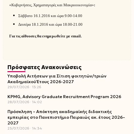
«Κυβερνήσεις, Χρηματαγορές και Μακροοικονομία»
:
Σάββατο 16.1.2016 και ώρα 9.00-14.00
Δευτέρα 18.1.2016 και ώρα 18.00-21.00
Για τις αίθουσες θα ενημερωθείτε με e
mail.
Πρόσφατες Ανακοινώσεις
Υποβολή Αιτήσεων για Σίτιση φοιτητών/τριών
Ακαδημαϊκού Έτους 2026-2027
29/07/2026
13:26
KPMG, Advisory Graduate Recruitment Program 2026
28/07/2026
14:02
Πρόσκληση – Απόκτηση ακαδημαϊκής διδακτικής
εμπειρίας στο Πανεπιστήμιο Πειραιώς ακ. έτους 2026–
2027
23/07/2026
14:34