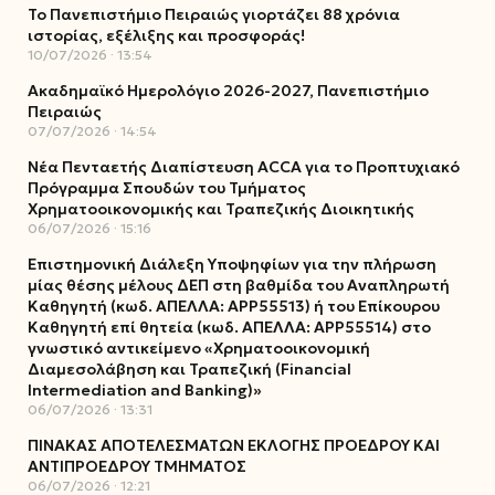
Το Πανεπιστήμιο Πειραιώς γιορτάζει 88 χρόνια
ιστορίας, εξέλιξης και προσφοράς!
10/07/2026
13:54
Ακαδημαϊκό Ημερολόγιο 2026-2027, Πανεπιστήμιο
Πειραιώς
07/07/2026
14:54
Νέα Πενταετής Διαπίστευση ACCA για το Προπτυχιακό
Πρόγραμμα Σπουδών του Τμήματος
Χρηματοοικονομικής και Τραπεζικής Διοικητικής
06/07/2026
15:16
Επιστημονική Διάλεξη Υποψηφίων για την πλήρωση
μίας θέσης μέλους ΔΕΠ στη βαθμίδα του Αναπληρωτή
Καθηγητή (κωδ. ΑΠΕΛΛΑ: ΑΡΡ55513) ή του Επίκουρου
Καθηγητή επί θητεία (κωδ. ΑΠΕΛΛΑ: ΑΡΡ55514) στο
γνωστικό αντικείμενο «Χρηματοοικονομική
Διαμεσολάβηση και Τραπεζική (Financial
Intermediation and Banking)»
06/07/2026
13:31
ΠΙΝΑΚΑΣ ΑΠΟΤΕΛΕΣΜΑΤΩΝ ΕΚΛΟΓΗΣ ΠΡΟΕΔΡΟΥ ΚΑΙ
ΑΝΤΙΠΡΟΕΔΡΟΥ ΤΜΗΜΑΤΟΣ
06/07/2026
12:21