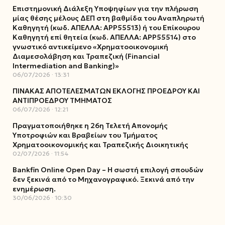
Επιστημονική Διάλεξη Υποψηφίων για την πλήρωση
μίας θέσης μέλους ΔΕΠ στη βαθμίδα του Αναπληρωτή
Καθηγητή (κωδ. ΑΠΕΛΛΑ: ΑΡΡ55513) ή του Επίκουρου
Καθηγητή επί θητεία (κωδ. ΑΠΕΛΛΑ: ΑΡΡ55514) στο
γνωστικό αντικείμενο «Χρηματοοικονομική
Διαμεσολάβηση και Τραπεζική (Financial
Intermediation and Banking)»
06/07/2026
13:31
ΠΙΝΑΚΑΣ ΑΠΟΤΕΛΕΣΜΑΤΩΝ ΕΚΛΟΓΗΣ ΠΡΟΕΔΡΟΥ ΚΑΙ
ΑΝΤΙΠΡΟΕΔΡΟΥ ΤΜΗΜΑΤΟΣ
06/07/2026
12:21
Πραγματοποιήθηκε η 26η Τελετή Απονομής
Υποτροφιών και Βραβείων του Τμήματος
Χρηματοοικονομικής και Τραπεζικής Διοικητικής
02/07/2026
11:54
Bankfin Online Open Day – Η σωστή επιλογή σπουδών
δεν ξεκινά από το Μηχανογραφικό. Ξεκινά από την
ενημέρωση.
30/06/2026
10:30