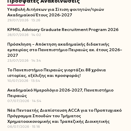
Πρόσφατες Ανακοινώσεις
Υποβολή Αιτήσεων για Σίτιση φοιτητών/τριών
Ακαδημαϊκού Έτους 2026-2027
29/07/2026
13:26
KPMG, Advisory Graduate Recruitment Program 2026
28/07/2026
14:02
Πρόσκληση – Απόκτηση ακαδημαϊκής διδακτικής
εμπειρίας στο Πανεπιστήμιο Πειραιώς ακ. έτους 2026–
2027
23/07/2026
14:34
Το Πανεπιστήμιο Πειραιώς γιορτάζει 88 χρόνια
ιστορίας, εξέλιξης και προσφοράς!
10/07/2026
13:54
Ακαδημαϊκό Ημερολόγιο 2026-2027, Πανεπιστήμιο
Πειραιώς
07/07/2026
14:54
Νέα Πενταετής Διαπίστευση ACCA για το Προπτυχιακό
Πρόγραμμα Σπουδών του Τμήματος
Χρηματοοικονομικής και Τραπεζικής Διοικητικής
06/07/2026
15:16