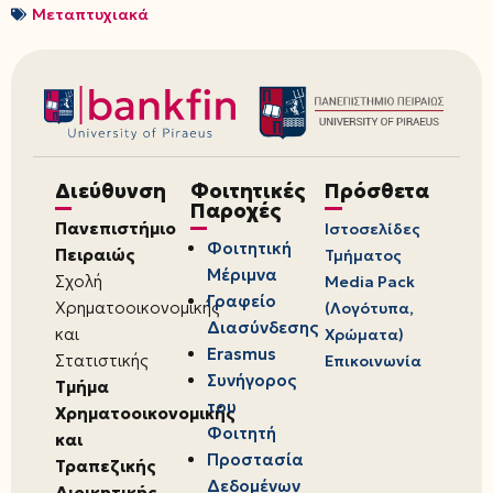
Μεταπτυχιακά
Διεύθυνση
Φοιτητικές
Πρόσθετα
Παροχές
Πανεπιστήμιο
Ιστοσελίδες
Φοιτητική
Πειραιώς
Τμήματος
Μέριμνα
Σχολή
Media Pack
Γραφείο
Χρηματοοικονομικής
(Λογότυπα,
Διασύνδεσης
και
Χρώματα)
Erasmus
Στατιστικής
Επικοινωνία
Συνήγορος
Τμήμα
του
Χρηματοοικονομικής
Φοιτητή
και
Προστασία
Τραπεζικής
Δεδομένων
Διοικητικής