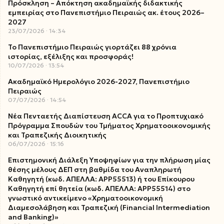
Πρόσκληση – Απόκτηση ακαδημαϊκής διδακτικής
εμπειρίας στο Πανεπιστήμιο Πειραιώς ακ. έτους 2026–
2027
23/07/2026
14:34
Το Πανεπιστήμιο Πειραιώς γιορτάζει 88 χρόνια
ιστορίας, εξέλιξης και προσφοράς!
10/07/2026
13:54
Ακαδημαϊκό Ημερολόγιο 2026-2027, Πανεπιστήμιο
Πειραιώς
07/07/2026
14:54
Νέα Πενταετής Διαπίστευση ACCA για το Προπτυχιακό
Πρόγραμμα Σπουδών του Τμήματος Χρηματοοικονομικής
και Τραπεζικής Διοικητικής
06/07/2026
15:16
Επιστημονική Διάλεξη Υποψηφίων για την πλήρωση μίας
θέσης μέλους ΔΕΠ στη βαθμίδα του Αναπληρωτή
Καθηγητή (κωδ. ΑΠΕΛΛΑ: ΑΡΡ55513) ή του Επίκουρου
Καθηγητή επί θητεία (κωδ. ΑΠΕΛΛΑ: ΑΡΡ55514) στο
γνωστικό αντικείμενο «Χρηματοοικονομική
Διαμεσολάβηση και Τραπεζική (Financial Intermediation
and Banking)»