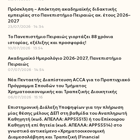
Πρόσκληση – Απόκτηση ακαδημαϊκής διδακτικής
εμπειρίας στο Πανεπιστήμιο Πειραιώς ακ. έτους 2026–
2027
23/07/2026
14:34
Το Πανεπιστήμιο Πειραιώς γιορτάζει 88 χρόνια
ιστορίας, εξέλιξης και προσφοράς!
10/07/2026
13:54
Ακαδημαϊκό Ημερολόγιο 2026-2027, Πανεπιστήμιο
Πειραιώς
07/07/2026
14:54
Νέα Πενταετής Διαπίστευση ACCA για το Προπτυχιακό
Πρόγραμμα Σπουδών του Τμήματος
Χρηματοοικονομικής και Τραπεζικής Διοικητικής
06/07/2026
15:16
Επιστημονική Διάλεξη Υποψηφίων για την πλήρωση
μίας θέσης μέλους ΔΕΠ στη βαθμίδα του Αναπληρωτή
Καθηγητή (κωδ. ΑΠΕΛΛΑ: ΑΡΡ55513) ή του Επίκουρου
Καθηγητή επί θητεία (κωδ. ΑΠΕΛΛΑ: ΑΡΡ55514) στο
γνωστικό αντικείμενο «Χρηματοοικονομική
Διαμεσολάβηση και Τραπεζική (Financial