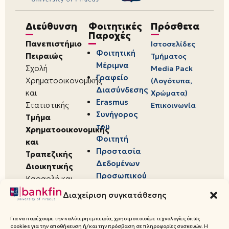
Διεύθυνση
Φοιτητικές
Πρόσθετα
Παροχές
Πανεπιστήμιο
Ιστοσελίδες
Φοιτητική
Πειραιώς
Τμήματος
Μέριμνα
Σχολή
Media Pack
Γραφείο
Χρηματοοικονομικής
(Λογότυπα,
Διασύνδεσης
και
Χρώματα)
Erasmus
Στατιστικής
Επικοινωνία
Συνήγορος
Τμήμα
του
Χρηματοοικονομικής
Φοιτητή
και
Προστασία
Τραπεζικής
Δεδομένων
Διοικητικής
Προσωπικού
Καραολή και
Χαρακτήρα
Δημητρίου 80,
Διαχείριση συγκατάθεσης
18534,
Πειραιάς
Για να παρέχουμε την καλύτερη εμπειρία, χρησιμοποιούμε τεχνολογίες όπως
cookies για την αποθήκευση ή/και την πρόσβαση σε πληροφορίες συσκευών. Η