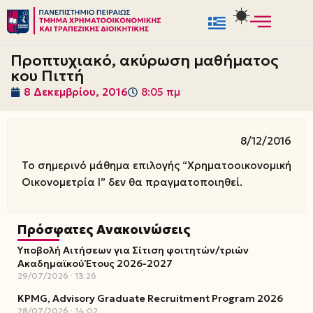
Μεταπηδήστε
στο
Προπτυχιακό, ακύρωση μαθήματος
περιεχόμενο
κου Πιττή
8 Δεκεμβρίου, 2016
8:05 πμ
8/12/2016
Το σημερινό μάθημα επιλογής “Χρηματοοικονομική
Οικονομετρία Ι” δεν θα πραγματοποιηθεί.
Πρόσφατες Ανακοινώσεις
Υποβολή Αιτήσεων για Σίτιση φοιτητών/τριών
Ακαδημαϊκού Έτους 2026-2027
29/07/2026
13:26
KPMG, Advisory Graduate Recruitment Program 2026
28/07/2026
14:02