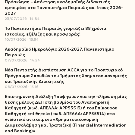
Πρόσκληση – Απόκτηση ακαδημαϊκής διδακτικής
εμπειρίας στο Πανεπιστήμιο Πειραιώς ακ. έτους 2026–
2027
23/07/2026
14:34
Το Πανεπιστήμιο Πειραιώς γιορτάζει 88 χρόνια
ιστορίας, εξέλιξης και προσφοράς!
10/07/2026
13:54
Ακαδημαϊκό Ημερολόγιο 2026-2027, Πανεπιστήμιο
Πειραιώς
07/07/2026
14:54
Νέα Πενταετής Διαπίστευση ACCA για το Προπτυχιακό
Πρόγραμμα Σπουδών του Τμήματος Χρηματοοικονομικής
και Τραπεζικής Διοικητικής
06/07/2026
15:16
Επιστημονική Διάλεξη Υποψηφίων για την πλήρωση μίας
θέσης μέλους ΔΕΠ στη βαθμίδα του Αναπληρωτή
Καθηγητή (κωδ. ΑΠΕΛΛΑ: ΑΡΡ55513) ή του Επίκουρου
Καθηγητή επί θητεία (κωδ. ΑΠΕΛΛΑ: ΑΡΡ55514) στο
γνωστικό αντικείμενο «Χρηματοοικονομική
Διαμεσολάβηση και Τραπεζική (Financial Intermediation
and Banking)»