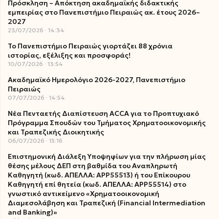
Πρόσκληση – Απόκτηση ακαδημαϊκής διδακτικής
εμπειρίας στο Πανεπιστήμιο Πειραιώς ακ. έτους 2026–
2027
23/07/2026
14:34
Το Πανεπιστήμιο Πειραιώς γιορτάζει 88 χρόνια
ιστορίας, εξέλιξης και προσφοράς!
10/07/2026
13:54
Ακαδημαϊκό Ημερολόγιο 2026-2027, Πανεπιστήμιο
Πειραιώς
07/07/2026
14:54
Νέα Πενταετής Διαπίστευση ACCA για το Προπτυχιακό
Πρόγραμμα Σπουδών του Τμήματος Χρηματοοικονομικής
και Τραπεζικής Διοικητικής
06/07/2026
15:16
Επιστημονική Διάλεξη Υποψηφίων για την πλήρωση μίας
θέσης μέλους ΔΕΠ στη βαθμίδα του Αναπληρωτή
Καθηγητή (κωδ. ΑΠΕΛΛΑ: ΑΡΡ55513) ή του Επίκουρου
Καθηγητή επί θητεία (κωδ. ΑΠΕΛΛΑ: ΑΡΡ55514) στο
γνωστικό αντικείμενο «Χρηματοοικονομική
Διαμεσολάβηση και Τραπεζική (Financial Intermediation
and Banking)»