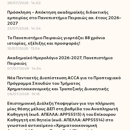
28/07/2026
14:02
Πρόσκληση – Απόκτηση ακαδημαϊκής διδακτικής
εμπειρίας στο Πανεπιστήμιο Πειραιώς ακ. έτους 2026–
2027
23/07/2026
14:34
Το Πανεπιστήμιο Πειραιώς γιορτάζει 88 χρόνια
ιστορίας, εξέλιξης και προσφοράς!
10/07/2026
13:54
Ακαδημαϊκό Ημερολόγιο 2026-2027, Πανεπιστήμιο
Πειραιώς
07/07/2026
14:54
Νέα Πενταετής Διαπίστευση ACCA για το Προπτυχιακό
Πρόγραμμα Σπουδών του Τμήματος
Χρηματοοικονομικής και Τραπεζικής Διοικητικής
06/07/2026
15:16
Επιστημονική Διάλεξη Υποψηφίων για την πλήρωση
μίας θέσης μέλους ΔΕΠ στη βαθμίδα του Αναπληρωτή
Καθηγητή (κωδ. ΑΠΕΛΛΑ: ΑΡΡ55513) ή του Επίκουρου
Καθηγητή επί θητεία (κωδ. ΑΠΕΛΛΑ: ΑΡΡ55514) στο
γνωστικό αντικείμενο «Χρηματοοικονομική