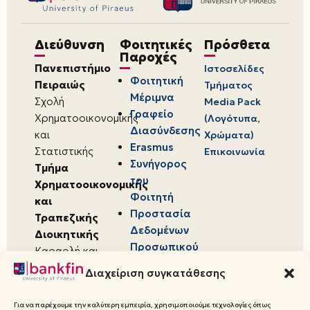
Διεύθυνση
Φοιτητικές
Πρόσθετα
Παροχές
Πανεπιστήμιο
Ιστοσελίδες
Φοιτητική
Πειραιώς
Τμήματος
Μέριμνα
Σχολή
Media Pack
Γραφείο
Χρηματοοικονομικής
(Λογότυπα,
Διασύνδεσης
και
Χρώματα)
Erasmus
Στατιστικής
Επικοινωνία
Συνήγορος
Τμήμα
του
Χρηματοοικονομικής
Φοιτητή
και
Προστασία
Τραπεζικής
Δεδομένων
Διοικητικής
Προσωπικού
Καραολή και
Χαρακτήρα
Δημητρίου 80,
Διαχείριση συγκατάθεσης
18534,
Πειραιάς
Για να παρέχουμε την καλύτερη εμπειρία, χρησιμοποιούμε τεχνολογίες όπως