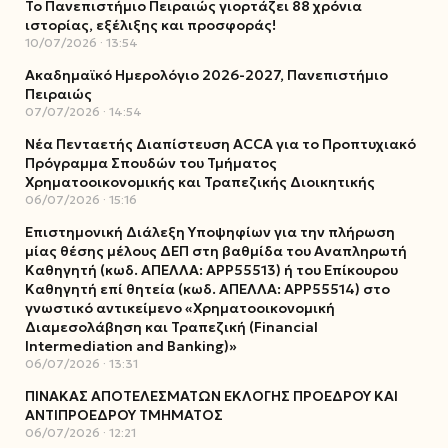
Το Πανεπιστήμιο Πειραιώς γιορτάζει 88 χρόνια
ιστορίας, εξέλιξης και προσφοράς!
10/07/2026
13:54
Ακαδημαϊκό Ημερολόγιο 2026-2027, Πανεπιστήμιο
Πειραιώς
07/07/2026
14:54
Νέα Πενταετής Διαπίστευση ACCA για το Προπτυχιακό
Πρόγραμμα Σπουδών του Τμήματος
Χρηματοοικονομικής και Τραπεζικής Διοικητικής
06/07/2026
15:16
Επιστημονική Διάλεξη Υποψηφίων για την πλήρωση
μίας θέσης μέλους ΔΕΠ στη βαθμίδα του Αναπληρωτή
Καθηγητή (κωδ. ΑΠΕΛΛΑ: ΑΡΡ55513) ή του Επίκουρου
Καθηγητή επί θητεία (κωδ. ΑΠΕΛΛΑ: ΑΡΡ55514) στο
γνωστικό αντικείμενο «Χρηματοοικονομική
Διαμεσολάβηση και Τραπεζική (Financial
Intermediation and Banking)»
06/07/2026
13:31
ΠΙΝΑΚΑΣ ΑΠΟΤΕΛΕΣΜΑΤΩΝ ΕΚΛΟΓΗΣ ΠΡΟΕΔΡΟΥ ΚΑΙ
ΑΝΤΙΠΡΟΕΔΡΟΥ ΤΜΗΜΑΤΟΣ
06/07/2026
12:21