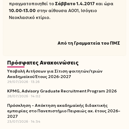
πραγματοποιηθεί το
Σάββατο 1.4.2017
και ώρα
10.00-13.00
στην αίθουσα Α001, Ισόγειο
Νεοκλασικό κτίριο.
Από τη Γραμματεία του ΠΜΣ
Πρόσφατες Ανακοινώσεις
Υποβολή Αιτήσεων για Σίτιση φοιτητών/τριών
Ακαδημαϊκού Έτους 2026-2027
29/07/2026
13:26
KPMG, Advisory Graduate Recruitment Program 2026
28/07/2026
14:02
Πρόσκληση – Απόκτηση ακαδημαϊκής διδακτικής
εμπειρίας στο Πανεπιστήμιο Πειραιώς ακ. έτους 2026–
2027
23/07/2026
14:34