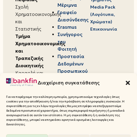
Μέριμνα
Σχολή
Media Pack
Γραφείο
Χρηματοοικονομικής
(Λογότυπα,
Διασύνδεσης
και
Χρώματα)
Erasmus
Στατιστικής
Επικοινωνία
Συνήγορος
Τμήμα
του
Χρηματοοικονομικής
Φοιτητή
και
Προστασία
Τραπεζικής
Δεδομένων
Διοικητικής
Προσωπικού
Καραολή και
Χαρακτήρα
Δημητρίου 80,
Διαχείριση συγκατάθεσης
18534,
Πειραιάς
Για να παρέχουμε την καλύτερη εμπειρία, χρησιμοποιούμε τεχνολογίες όπως
cookies για την αποθήκευση ή/και την πρόσβαση σε πληροφορίες συσκευών. Η
συγκατάθεση για τις εν λόγω τεχνολογίες θα μας επιτρέψει να επεξεργαστούμε
δεδομένα προσωπικού χαρακτήρα, όπως συμπεριφορά περιήγησης ή μοναδικά
αναγνωριστικά σε αυτόν τον ιστότοπο. Η μη συγκατάθεση ή η ανάκληση της
συγκατάθεσης, μπορεί να επηρεάσει αρνητικά ορισμένες λειτουργίες και
© 2026 Πανεπιστήμιο Πειραιώς,
δυνατότητες.
Τμήμα Χρηματοοικονομικής και