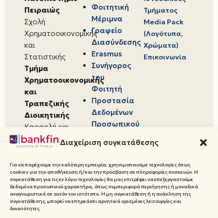
Φοιτητική
Πειραιώς
Τμήματος
Μέριμνα
Σχολή
Media Pack
Γραφείο
Χρηματοοικονομικής
(Λογότυπα,
Διασύνδεσης
και
Χρώματα)
Erasmus
Στατιστικής
Επικοινωνία
Συνήγορος
Τμήμα
του
Χρηματοοικονομικής
Φοιτητή
και
Προστασία
Τραπεζικής
Δεδομένων
Διοικητικής
Προσωπικού
Καραολή και
Χαρακτήρα
Δημητρίου 80,
Διαχείριση συγκατάθεσης
18534,
Πειραιάς
Για να παρέχουμε την καλύτερη εμπειρία, χρησιμοποιούμε τεχνολογίες όπως
cookies για την αποθήκευση ή/και την πρόσβαση σε πληροφορίες συσκευών. Η
συγκατάθεση για τις εν λόγω τεχνολογίες θα μας επιτρέψει να επεξεργαστούμε
δεδομένα προσωπικού χαρακτήρα, όπως συμπεριφορά περιήγησης ή μοναδικά
αναγνωριστικά σε αυτόν τον ιστότοπο. Η μη συγκατάθεση ή η ανάκληση της
συγκατάθεσης, μπορεί να επηρεάσει αρνητικά ορισμένες λειτουργίες και
© 2026 Πανεπιστήμιο Πειραιώς,
δυνατότητες.