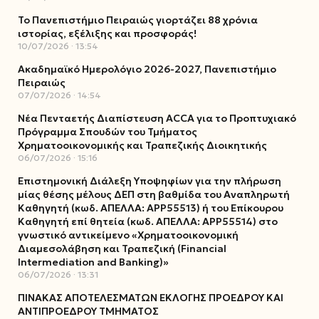
Το Πανεπιστήμιο Πειραιώς γιορτάζει 88 χρόνια
ιστορίας, εξέλιξης και προσφοράς!
10/07/2026
13:54
Ακαδημαϊκό Ημερολόγιο 2026-2027, Πανεπιστήμιο
Πειραιώς
07/07/2026
14:54
Νέα Πενταετής Διαπίστευση ACCA για το Προπτυχιακό
Πρόγραμμα Σπουδών του Τμήματος
Χρηματοοικονομικής και Τραπεζικής Διοικητικής
06/07/2026
15:16
Επιστημονική Διάλεξη Υποψηφίων για την πλήρωση
μίας θέσης μέλους ΔΕΠ στη βαθμίδα του Αναπληρωτή
Καθηγητή (κωδ. ΑΠΕΛΛΑ: ΑΡΡ55513) ή του Επίκουρου
Καθηγητή επί θητεία (κωδ. ΑΠΕΛΛΑ: ΑΡΡ55514) στο
γνωστικό αντικείμενο «Χρηματοοικονομική
Διαμεσολάβηση και Τραπεζική (Financial
Intermediation and Banking)»
06/07/2026
13:31
ΠΙΝΑΚΑΣ ΑΠΟΤΕΛΕΣΜΑΤΩΝ ΕΚΛΟΓΗΣ ΠΡΟΕΔΡΟΥ ΚΑΙ
ΑΝΤΙΠΡΟΕΔΡΟΥ ΤΜΗΜΑΤΟΣ