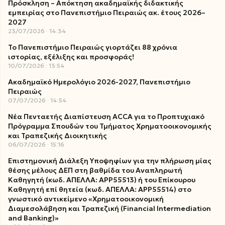
Πρόσκληση – Απόκτηση ακαδημαϊκής διδακτικής
εμπειρίας στο Πανεπιστήμιο Πειραιώς ακ. έτους 2026–
2027
23/07/2026
14:34
Το Πανεπιστήμιο Πειραιώς γιορτάζει 88 χρόνια
ιστορίας, εξέλιξης και προσφοράς!
10/07/2026
13:54
Ακαδημαϊκό Ημερολόγιο 2026-2027, Πανεπιστήμιο
Πειραιώς
07/07/2026
14:54
Νέα Πενταετής Διαπίστευση ACCA για το Προπτυχιακό
Πρόγραμμα Σπουδών του Τμήματος Χρηματοοικονομικής
και Τραπεζικής Διοικητικής
06/07/2026
15:16
Επιστημονική Διάλεξη Υποψηφίων για την πλήρωση μίας
θέσης μέλους ΔΕΠ στη βαθμίδα του Αναπληρωτή
Καθηγητή (κωδ. ΑΠΕΛΛΑ: ΑΡΡ55513) ή του Επίκουρου
Καθηγητή επί θητεία (κωδ. ΑΠΕΛΛΑ: ΑΡΡ55514) στο
γνωστικό αντικείμενο «Χρηματοοικονομική
Διαμεσολάβηση και Τραπεζική (Financial Intermediation
and Banking)»