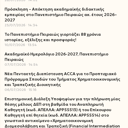
Πρόσκληση – Απόκτηση ακαδημαϊκής διδακτικής
εμπειρίας στο Πανεπιστήμιο Πειραιώς ακ. έτους 2026–
2027
23/07/2026
14:34
Το Πανεπιστήμιο Πειραιώς γιορτάζει 88 χρόνια
ιστορίας, εξέλιξης και προσφοράς!
10/07/2026
13:54
Ακαδημαϊκό Ημερολόγιο 2026-2027, Πανεπιστήμιο
Πειραιώς
07/07/2026
14:54
Νέα Πενταετής Διαπίστευση ACCA για το Προπτυχιακό
Πρόγραμμα Σπουδών του Τμήματος Χρηματοοικονομικής
και Τραπεζικής Διοικητικής
06/07/2026
15:16
Επιστημονική Διάλεξη Υποψηφίων για την πλήρωση μίας
θέσης μέλους ΔΕΠ στη βαθμίδα του Αναπληρωτή
Καθηγητή (κωδ. ΑΠΕΛΛΑ: ΑΡΡ55513) ή του Επίκουρου
Καθηγητή επί θητεία (κωδ. ΑΠΕΛΛΑ: ΑΡΡ55514) στο
γνωστικό αντικείμενο «Χρηματοοικονομική
Διαμεσολάβηση και Τραπεζική (Financial Intermediation