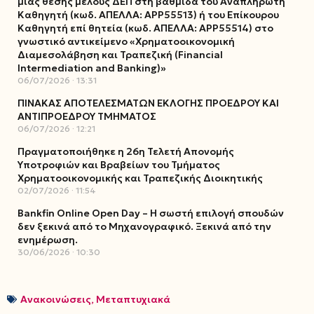
μίας θέσης μέλους ΔΕΠ στη βαθμίδα του Αναπληρωτή
Καθηγητή (κωδ. ΑΠΕΛΛΑ: ΑΡΡ55513) ή του Επίκουρου
Καθηγητή επί θητεία (κωδ. ΑΠΕΛΛΑ: ΑΡΡ55514) στο
γνωστικό αντικείμενο «Χρηματοοικονομική
Διαμεσολάβηση και Τραπεζική (Financial
Intermediation and Banking)»
06/07/2026
13:31
ΠΙΝΑΚΑΣ ΑΠΟΤΕΛΕΣΜΑΤΩΝ ΕΚΛΟΓΗΣ ΠΡΟΕΔΡΟΥ ΚΑΙ
ΑΝΤΙΠΡΟΕΔΡΟΥ ΤΜΗΜΑΤΟΣ
06/07/2026
12:21
Πραγματοποιήθηκε η 26η Τελετή Απονομής
Υποτροφιών και Βραβείων του Τμήματος
Χρηματοοικονομικής και Τραπεζικής Διοικητικής
02/07/2026
11:54
Bankfin Online Open Day – Η σωστή επιλογή σπουδών
δεν ξεκινά από το Μηχανογραφικό. Ξεκινά από την
ενημέρωση.
30/06/2026
10:30
Ανακοινώσεις
,
Μεταπτυχιακά