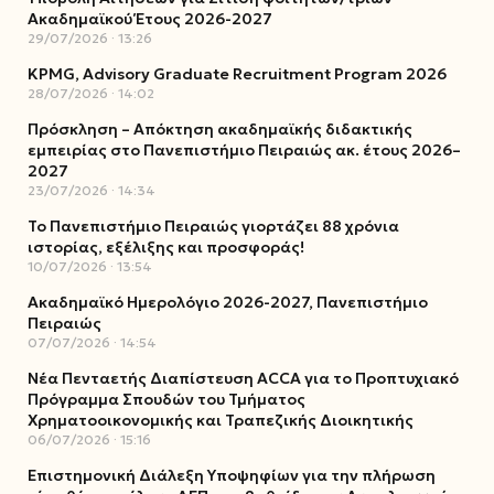
Ακαδημαϊκού Έτους 2026-2027
29/07/2026
13:26
KPMG, Advisory Graduate Recruitment Program 2026
28/07/2026
14:02
Πρόσκληση – Απόκτηση ακαδημαϊκής διδακτικής
εμπειρίας στο Πανεπιστήμιο Πειραιώς ακ. έτους 2026–
2027
23/07/2026
14:34
Το Πανεπιστήμιο Πειραιώς γιορτάζει 88 χρόνια
ιστορίας, εξέλιξης και προσφοράς!
10/07/2026
13:54
Ακαδημαϊκό Ημερολόγιο 2026-2027, Πανεπιστήμιο
Πειραιώς
07/07/2026
14:54
Νέα Πενταετής Διαπίστευση ACCA για το Προπτυχιακό
Πρόγραμμα Σπουδών του Τμήματος
Χρηματοοικονομικής και Τραπεζικής Διοικητικής
06/07/2026
15:16
Επιστημονική Διάλεξη Υποψηφίων για την πλήρωση