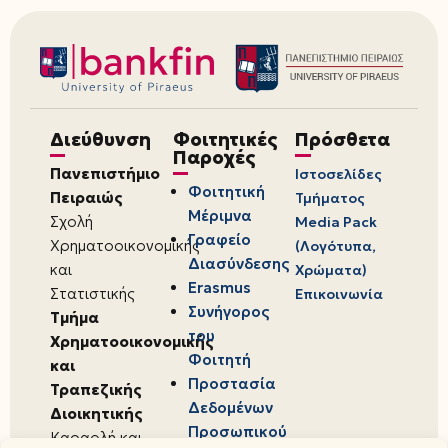
Διεύθυνση
Φοιτητικές
Πρόσθετα
Παροχές
Πανεπιστήμιο
Ιστοσελίδες
Φοιτητική
Πειραιώς
Τμήματος
Μέριμνα
Σχολή
Media Pack
Γραφείο
Χρηματοοικονομικής
(Λογότυπα,
Διασύνδεσης
και
Χρώματα)
Erasmus
Στατιστικής
Επικοινωνία
Συνήγορος
Τμήμα
του
Χρηματοοικονομικής
Φοιτητή
και
Προστασία
Τραπεζικής
Δεδομένων
Διοικητικής
Προσωπικού
Καραολή και