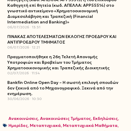
Καθηγητή επί θητεία (κωδ. ΑΠΕΛΛΑ: ΑΡΡ55514) στο
γνωστικό αντικείμενο «Χρηματοοικονομική
Διαμεσολάβηση και Τραπεζική (Financial
Intermediation and Banking)»
06/07/2026
13:31
ΠΙΝΑΚΑΣ ΑΠΟΤΕΛΕΣΜΑΤΩΝ ΕΚΛΟΓΗΣ ΠΡΟΕΔΡΟΥ ΚΑΙ
ΑΝΤΙΠΡΟΕΔΡΟΥ ΤΜΗΜΑΤΟΣ
06/07/2026
12:21
Πραγματοποιήθηκε η 26η Τελετή Απονομής
Υποτροφιών και Βραβείων του Τμήματος
Χρηματοοικονομικής και Τραπεζικής Διοικητικής
02/07/2026
11:54
Bankfin Online Open Day – Η σωστή επιλογή σπουδών
δεν ξεκινά από το Μηχανογραφικό. Ξεκινά από την
ενημέρωση.
30/06/2026
10:30
Ανακοινώσεις
,
Ανακοινώσεις Τμήματος
,
Εκδηλώσεις
,
Ημερίδες
,
Μεταπτυχιακά
,
Μεταπτυχιακά Μαθήματα
,