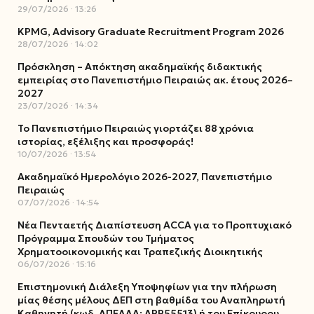
29/07/2026
13:26
KPMG, Advisory Graduate Recruitment Program 2026
28/07/2026
14:02
Πρόσκληση – Απόκτηση ακαδημαϊκής διδακτικής
εμπειρίας στο Πανεπιστήμιο Πειραιώς ακ. έτους 2026–
2027
23/07/2026
14:34
Το Πανεπιστήμιο Πειραιώς γιορτάζει 88 χρόνια
ιστορίας, εξέλιξης και προσφοράς!
10/07/2026
13:54
Ακαδημαϊκό Ημερολόγιο 2026-2027, Πανεπιστήμιο
Πειραιώς
07/07/2026
14:54
Νέα Πενταετής Διαπίστευση ACCA για το Προπτυχιακό
Πρόγραμμα Σπουδών του Τμήματος
Χρηματοοικονομικής και Τραπεζικής Διοικητικής
06/07/2026
15:16
Επιστημονική Διάλεξη Υποψηφίων για την πλήρωση
μίας θέσης μέλους ΔΕΠ στη βαθμίδα του Αναπληρωτή
Καθηγητή (κωδ. ΑΠΕΛΛΑ: ΑΡΡ55513) ή του Επίκουρου