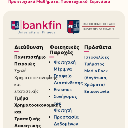
Προπτυχιακά Μαθήματα
,
Προπτυχιακό
,
Σεμινάρια
Διεύθυνση
Φοιτητικές
Πρόσθετα
Παροχές
Πανεπιστήμιο
Ιστοσελίδες
Φοιτητική
Πειραιώς
Τμήματος
Μέριμνα
Σχολή
Media Pack
Γραφείο
Χρηματοοικονομικής
(Λογότυπα,
Διασύνδεσης
και
Χρώματα)
Erasmus
Στατιστικής
Επικοινωνία
Συνήγορος
Τμήμα
του
Χρηματοοικονομικής
Φοιτητή
και
Προστασία
Τραπεζικής
Δεδομένων
Διοικητικής