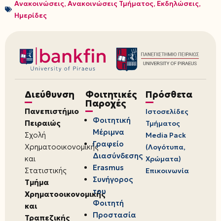
Ανακοινώσεις
,
Ανακοινώσεις Τμήματος
,
Εκδηλώσεις
,
Ημερίδες
Διεύθυνση
Φοιτητικές
Πρόσθετα
Παροχές
Πανεπιστήμιο
Ιστοσελίδες
Φοιτητική
Πειραιώς
Τμήματος
Μέριμνα
Σχολή
Media Pack
Γραφείο
Χρηματοοικονομικής
(Λογότυπα,
Διασύνδεσης
και
Χρώματα)
Erasmus
Στατιστικής
Επικοινωνία
Συνήγορος
Τμήμα
του
Χρηματοοικονομικής
Φοιτητή
και
Προστασία
Τραπεζικής