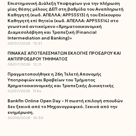
Επιστημονική Διάλεξη Υποψηφίων για την πλήρωση
μίας θέσης μέλους ΔΕΠ στη βαθμίδα του Αναπληρωτή
Καθηγητή (κωδ. ΑΠΕΛΛΑ: ΑΡΡ55513) ή του Επίκουρου
Καθηγητή επί θητεία (κωδ. ΑΠΕΛΛΑ: ΑΡΡ55514) στο
γνωστικό αντικείμενο «Χρηματοοικονομική
Διαμεσολάβηση και Τραπεζική (Financial
Intermediation and Banking)»
06/07/2026
13:31
ΠΙΝΑΚΑΣ ΑΠΟΤΕΛΕΣΜΑΤΩΝ ΕΚΛΟΓΗΣ ΠΡΟΕΔΡΟΥ ΚΑΙ
ΑΝΤΙΠΡΟΕΔΡΟΥ ΤΜΗΜΑΤΟΣ
06/07/2026
12:21
Πραγματοποιήθηκε η 26η Τελετή Απονομής
Υποτροφιών και Βραβείων του Τμήματος
Χρηματοοικονομικής και Τραπεζικής Διοικητικής
02/07/2026
11:54
Bankfin Online Open Day – Η σωστή επιλογή σπουδών
δεν ξεκινά από το Μηχανογραφικό. Ξεκινά από την
ενημέρωση.
30/06/2026
10:30