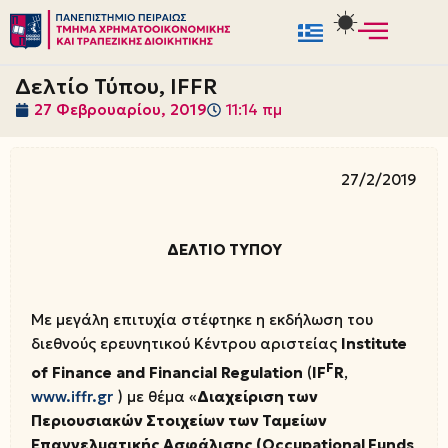
Μεταπηδήστε
στο
Δελτίο Τύπου, IFFR
περιεχόμενο
27 Φεβρουαρίου, 2019
11:14 πμ
27/2/2019
ΔΕΛΤΙΟ ΤΥΠΟΥ
Με μεγάλη επιτυχία στέφτηκε η εκδήλωση του
διεθνούς ερευνητικού Κέντρου αριστείας
Institute
F
of
Finance
and
Financial
Regulation
(
IF
R
,
www.iffr.gr
) με θέμα «
Διαχείριση των
Περιουσιακών Στοιχείων των Ταμείων
Επαγγελματικής Ασφάλισης (Occupational Funds