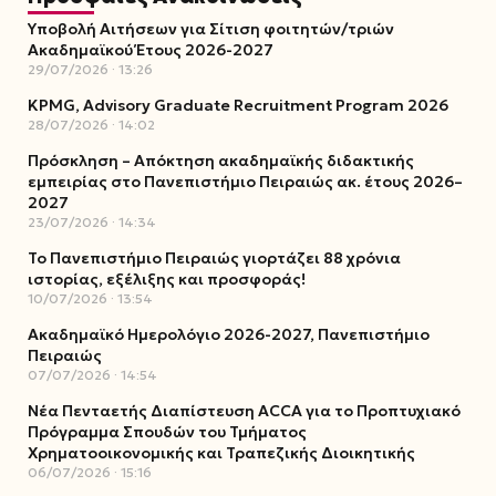
Υποβολή Αιτήσεων για Σίτιση φοιτητών/τριών
Ακαδημαϊκού Έτους 2026-2027
29/07/2026
13:26
KPMG, Advisory Graduate Recruitment Program 2026
28/07/2026
14:02
Πρόσκληση – Απόκτηση ακαδημαϊκής διδακτικής
εμπειρίας στο Πανεπιστήμιο Πειραιώς ακ. έτους 2026–
2027
23/07/2026
14:34
Το Πανεπιστήμιο Πειραιώς γιορτάζει 88 χρόνια
ιστορίας, εξέλιξης και προσφοράς!
10/07/2026
13:54
Ακαδημαϊκό Ημερολόγιο 2026-2027, Πανεπιστήμιο
Πειραιώς
07/07/2026
14:54
Νέα Πενταετής Διαπίστευση ACCA για το Προπτυχιακό
Πρόγραμμα Σπουδών του Τμήματος
Χρηματοοικονομικής και Τραπεζικής Διοικητικής
06/07/2026
15:16