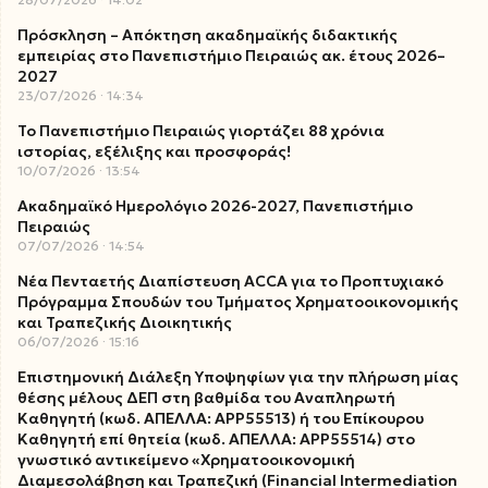
Πρόσκληση – Απόκτηση ακαδημαϊκής διδακτικής
εμπειρίας στο Πανεπιστήμιο Πειραιώς ακ. έτους 2026–
2027
23/07/2026
14:34
Το Πανεπιστήμιο Πειραιώς γιορτάζει 88 χρόνια
ιστορίας, εξέλιξης και προσφοράς!
10/07/2026
13:54
Ακαδημαϊκό Ημερολόγιο 2026-2027, Πανεπιστήμιο
Πειραιώς
07/07/2026
14:54
Νέα Πενταετής Διαπίστευση ACCA για το Προπτυχιακό
Πρόγραμμα Σπουδών του Τμήματος Χρηματοοικονομικής
και Τραπεζικής Διοικητικής
06/07/2026
15:16
Επιστημονική Διάλεξη Υποψηφίων για την πλήρωση μίας
θέσης μέλους ΔΕΠ στη βαθμίδα του Αναπληρωτή
Καθηγητή (κωδ. ΑΠΕΛΛΑ: ΑΡΡ55513) ή του Επίκουρου
Καθηγητή επί θητεία (κωδ. ΑΠΕΛΛΑ: ΑΡΡ55514) στο
γνωστικό αντικείμενο «Χρηματοοικονομική
Διαμεσολάβηση και Τραπεζική (Financial Intermediation