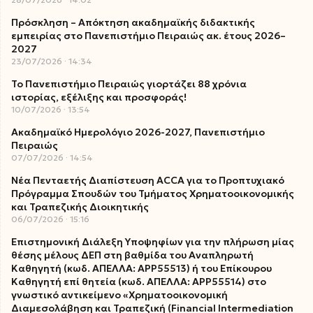
Πρόσκληση – Απόκτηση ακαδημαϊκής διδακτικής
εμπειρίας στο Πανεπιστήμιο Πειραιώς ακ. έτους 2026–
2027
23/07/2026
14:34
Το Πανεπιστήμιο Πειραιώς γιορτάζει 88 χρόνια
ιστορίας, εξέλιξης και προσφοράς!
10/07/2026
13:54
Ακαδημαϊκό Ημερολόγιο 2026-2027, Πανεπιστήμιο
Πειραιώς
07/07/2026
14:54
Νέα Πενταετής Διαπίστευση ACCA για το Προπτυχιακό
Πρόγραμμα Σπουδών του Τμήματος Χρηματοοικονομικής
και Τραπεζικής Διοικητικής
06/07/2026
15:16
Επιστημονική Διάλεξη Υποψηφίων για την πλήρωση μίας
θέσης μέλους ΔΕΠ στη βαθμίδα του Αναπληρωτή
Καθηγητή (κωδ. ΑΠΕΛΛΑ: ΑΡΡ55513) ή του Επίκουρου
Καθηγητή επί θητεία (κωδ. ΑΠΕΛΛΑ: ΑΡΡ55514) στο
γνωστικό αντικείμενο «Χρηματοοικονομική
Διαμεσολάβηση και Τραπεζική (Financial Intermediation