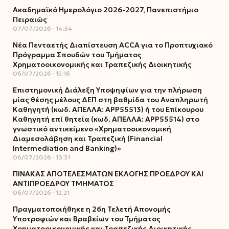
Ακαδημαϊκό Ημερολόγιο 2026-2027, Πανεπιστήμιο
Πειραιώς
07/07/2026
14:54
Νέα Πενταετής Διαπίστευση ACCA για το Προπτυχιακό
Πρόγραμμα Σπουδών του Τμήματος
Χρηματοοικονομικής και Τραπεζικής Διοικητικής
06/07/2026
15:16
Επιστημονική Διάλεξη Υποψηφίων για την πλήρωση
μίας θέσης μέλους ΔΕΠ στη βαθμίδα του Αναπληρωτή
Καθηγητή (κωδ. ΑΠΕΛΛΑ: ΑΡΡ55513) ή του Επίκουρου
Καθηγητή επί θητεία (κωδ. ΑΠΕΛΛΑ: ΑΡΡ55514) στο
γνωστικό αντικείμενο «Χρηματοοικονομική
Διαμεσολάβηση και Τραπεζική (Financial
Intermediation and Banking)»
06/07/2026
13:31
ΠΙΝΑΚΑΣ ΑΠΟΤΕΛΕΣΜΑΤΩΝ ΕΚΛΟΓΗΣ ΠΡΟΕΔΡΟΥ ΚΑΙ
ΑΝΤΙΠΡΟΕΔΡΟΥ ΤΜΗΜΑΤΟΣ
06/07/2026
12:21
Πραγματοποιήθηκε η 26η Τελετή Απονομής
Υποτροφιών και Βραβείων του Τμήματος
Χρηματοοικονομικής και Τραπεζικής Διοικητικής