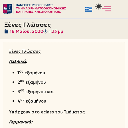
Μεταπηδήστε
στο
Ξένες Γλώσσες
περιεχόμενο
18 Μαΐου, 2020
1:23 μμ
Ξένες Γλώσσες
Γαλλικά
:
ου
1
εξαμήνου
ου
2
εξαμήνου
ου
3
εξαμήνου και
ου
4
εξαμήνου
Υπάρχουν στο eclass του Τμήματος
Γερμανικά
: