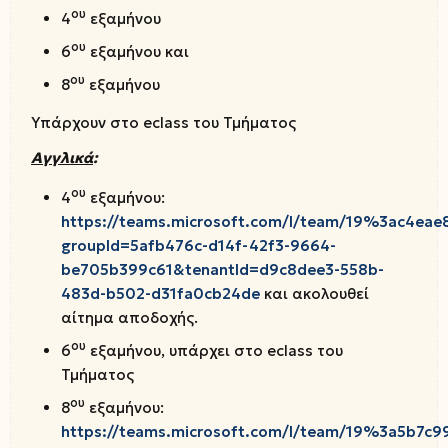
ου
4
εξαμήνου
ου
6
εξαμήνου και
ου
8
εξαμήνου
Υπάρχουν στο eclass του Τμήματος
Αγγλικά
:
ου
4
εξαμήνου:
https://teams.microsoft.com/l/team/19%3ac4ea
groupId=5afb476c-d14f-42f3-9664-
be705b399c61&tenantId=d9c8dee3-558b-
483d-b502-d31fa0cb24de
και ακολουθεί
αίτημα αποδοχής.
ου
6
εξαμήνου, υπάρχει στο eclass του
Τμήματος
ου
8
εξαμήνου:
https://teams.microsoft.com/l/team/19%3a5b7c