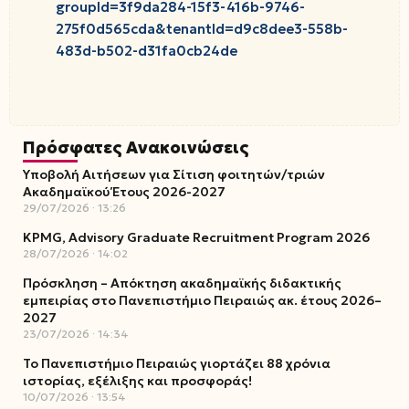
groupId=3f9da284-15f3-416b-9746-
275f0d565cda&tenantId=d9c8dee3-558b-
483d-b502-d31fa0cb24de
Πρόσφατες Ανακοινώσεις
Υποβολή Αιτήσεων για Σίτιση φοιτητών/τριών
Ακαδημαϊκού Έτους 2026-2027
29/07/2026
13:26
KPMG, Advisory Graduate Recruitment Program 2026
28/07/2026
14:02
Πρόσκληση – Απόκτηση ακαδημαϊκής διδακτικής
εμπειρίας στο Πανεπιστήμιο Πειραιώς ακ. έτους 2026–
2027
23/07/2026
14:34
Το Πανεπιστήμιο Πειραιώς γιορτάζει 88 χρόνια
ιστορίας, εξέλιξης και προσφοράς!
10/07/2026
13:54