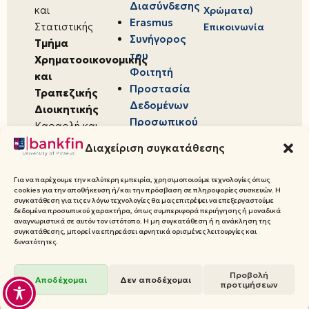
Διασύνδεσης
και
Χρώματα)
Erasmus
Στατιστικής
Επικοινωνία
Συνήγορος
Τμήμα
του
Χρηματοοικονομικής
Φοιτητή
και
Προστασία
Τραπεζικής
Δεδομένων
Διοικητικής
Προσωπικού
Καραολή και
Χαρακτήρα
Δημητρίου 80,
Διαχείριση συγκατάθεσης
18534,
Πειραιάς
Για να παρέχουμε την καλύτερη εμπειρία, χρησιμοποιούμε τεχνολογίες όπως
cookies για την αποθήκευση ή/και την πρόσβαση σε πληροφορίες συσκευών. Η
συγκατάθεση για τις εν λόγω τεχνολογίες θα μας επιτρέψει να επεξεργαστούμε
δεδομένα προσωπικού χαρακτήρα, όπως συμπεριφορά περιήγησης ή μοναδικά
αναγνωριστικά σε αυτόν τον ιστότοπο. Η μη συγκατάθεση ή η ανάκληση της
συγκατάθεσης, μπορεί να επηρεάσει αρνητικά ορισμένες λειτουργίες και
© 2026 Πανεπιστήμιο Πειραιώς,
δυνατότητες.
Τμήμα Χρηματοοικονομικής και
Προβολή
Τραπεζικής Διοικητικής
Αποδέχομαι
Δεν αποδέχομαι
προτιμήσεων