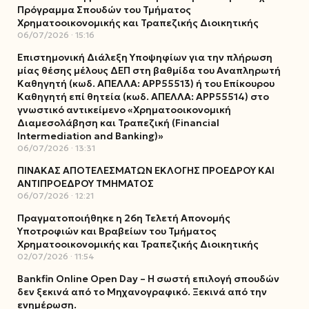
Πρόγραμμα Σπουδών του Τμήματος
Χρηματοοικονομικής και Τραπεζικής Διοικητικής
06/07/2026
15:16
Επιστημονική Διάλεξη Υποψηφίων για την πλήρωση
μίας θέσης μέλους ΔΕΠ στη βαθμίδα του Αναπληρωτή
Καθηγητή (κωδ. ΑΠΕΛΛΑ: ΑΡΡ55513) ή του Επίκουρου
Καθηγητή επί θητεία (κωδ. ΑΠΕΛΛΑ: ΑΡΡ55514) στο
γνωστικό αντικείμενο «Χρηματοοικονομική
Διαμεσολάβηση και Τραπεζική (Financial
Intermediation and Banking)»
06/07/2026
13:31
ΠΙΝΑΚΑΣ ΑΠΟΤΕΛΕΣΜΑΤΩΝ ΕΚΛΟΓΗΣ ΠΡΟΕΔΡΟΥ ΚΑΙ
ΑΝΤΙΠΡΟΕΔΡΟΥ ΤΜΗΜΑΤΟΣ
06/07/2026
12:21
Πραγματοποιήθηκε η 26η Τελετή Απονομής
Υποτροφιών και Βραβείων του Τμήματος
Χρηματοοικονομικής και Τραπεζικής Διοικητικής
02/07/2026
11:54
Bankfin Online Open Day – Η σωστή επιλογή σπουδών
δεν ξεκινά από το Μηχανογραφικό. Ξεκινά από την
ενημέρωση.