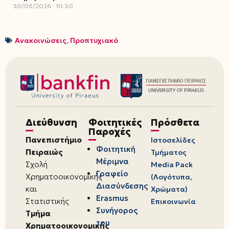
30/06/2026
10:30
Ανακοινώσεις
,
Προπτυχιακό
Διεύθυνση
Φοιτητικές
Πρόσθετα
Παροχές
Πανεπιστήμιο
Ιστοσελίδες
Φοιτητική
Πειραιώς
Τμήματος
Μέριμνα
Σχολή
Media Pack
Γραφείο
Χρηματοοικονομικής
(Λογότυπα,
Διασύνδεσης
και
Χρώματα)
Erasmus
Στατιστικής
Επικοινωνία
Συνήγορος
Τμήμα
του
Χρηματοοικονομικής