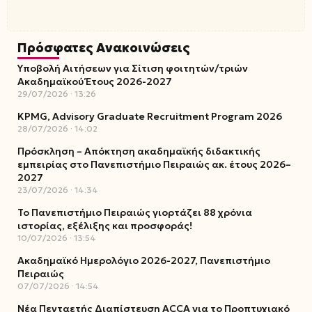
Πρόσφατες Ανακοινώσεις
Υποβολή Αιτήσεων για Σίτιση φοιτητών/τριών
Ακαδημαϊκού Έτους 2026-2027
29/07/2026
13:26
KPMG, Advisory Graduate Recruitment Program 2026
28/07/2026
14:02
Πρόσκληση – Απόκτηση ακαδημαϊκής διδακτικής
εμπειρίας στο Πανεπιστήμιο Πειραιώς ακ. έτους 2026–
2027
23/07/2026
14:34
Το Πανεπιστήμιο Πειραιώς γιορτάζει 88 χρόνια
ιστορίας, εξέλιξης και προσφοράς!
10/07/2026
13:54
Ακαδημαϊκό Ημερολόγιο 2026-2027, Πανεπιστήμιο
Πειραιώς
07/07/2026
14:54
Νέα Πενταετής Διαπίστευση ACCA για το Προπτυχιακό