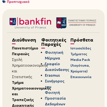
Προπτυχιακό
Διεύθυνση
Φοιτητικές
Πρόσθετα
Παροχές
Πανεπιστήμιο
Ιστοσελίδες
Φοιτητική
Πειραιώς
Τμήματος
Μέριμνα
Σχολή
Media Pack
Γραφείο
Χρηματοοικονομικής
(Λογότυπα,
Διασύνδεσης
και
Χρώματα)
Erasmus
Στατιστικής
Επικοινωνία
Συνήγορος
Τμήμα
του
Χρηματοοικονομικής
Φοιτητή
και
Προστασία
Τραπεζικής
Δεδομένων
Διοικητικής