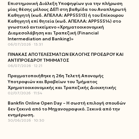
Επιστημονική Διάλεξη Υποψηφίων για την πλήρωση
μίας θέσης μέλους ΔΕΠ στη βαθμίδα του Αναπληρωτή
Καθηγητή (κωδ. ΑΠΕΛΛΑ: ΑΡΡ55513) ή του Επίκουρου
Καθηγητή επί θητεία (κωδ. ΑΠΕΛΛΑ: ΑΡΡ55514) στο
γνωστικό αντικείμενο «Χρηματοοικονομική
Διαμεσολάβηση και Τραπεζική (Financial
Intermediation and Banking)»
06/07/2026
13:31
ΠΙΝΑΚΑΣ ΑΠΟΤΕΛΕΣΜΑΤΩΝ ΕΚΛΟΓΗΣ ΠΡΟΕΔΡΟΥ ΚΑΙ
ΑΝΤΙΠΡΟΕΔΡΟΥ ΤΜΗΜΑΤΟΣ
06/07/2026
12:21
Πραγματοποιήθηκε η 26η Τελετή Απονομής
Υποτροφιών και Βραβείων του Τμήματος
Χρηματοοικονομικής και Τραπεζικής Διοικητικής
02/07/2026
11:54
Bankfin Online Open Day – Η σωστή επιλογή σπουδών
δεν ξεκινά από το Μηχανογραφικό. Ξεκινά από την
ενημέρωση.
30/06/2026
10:30