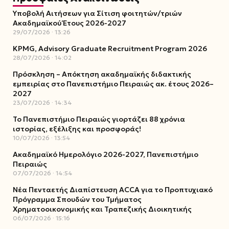
Υποβολή Αιτήσεων για Σίτιση φοιτητών/τριών
Ακαδημαϊκού Έτους 2026-2027
29/07/2026
13:26
KPMG, Advisory Graduate Recruitment Program 2026
28/07/2026
14:02
Πρόσκληση – Απόκτηση ακαδημαϊκής διδακτικής
εμπειρίας στο Πανεπιστήμιο Πειραιώς ακ. έτους 2026–
2027
23/07/2026
14:34
Το Πανεπιστήμιο Πειραιώς γιορτάζει 88 χρόνια
ιστορίας, εξέλιξης και προσφοράς!
10/07/2026
13:54
Ακαδημαϊκό Ημερολόγιο 2026-2027, Πανεπιστήμιο
Πειραιώς
07/07/2026
14:54
Νέα Πενταετής Διαπίστευση ACCA για το Προπτυχιακό
Πρόγραμμα Σπουδών του Τμήματος
Χρηματοοικονομικής και Τραπεζικής Διοικητικής
06/07/2026
15:16