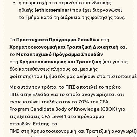
η συμμετοχή στο σεμινάριο επενδυτικής
ηθικής
(ethics
seminar)
που έχει διοργανώσει
το Τμήμα κατά τη διάρκεια της φοίτησής τους.
To
Προπτυχιακό Πρόγραμμα Σπουδών
στη
Χρηματοοικονομική και Τραπεζική Διοικητική
και
το
Μεταπτυχιακό
Πρόγραμμα Σπουδών
στη
Χρηματοοικονομική
και
Τραπεζική
(και για τις
δύο κατευθύνσεις πλήρους και μερικής
φοίτησης)
του Τμήματός μας ανήκουν στα πιστοποιημ
Με αυτόν τον τρόπο, το ΠΠΣ αποτελεί το πρώτο
ΠΠΣ στην Ελλάδα για το οποίο αναγνωρίζεται ότι
ενσωματώνει τουλάχιστον το 70% του CFA
Program Candidate Body of Knowledge (CBOK) για
τις εξετάσεις CFA Level 1 στο πρόγραμμα
σπουδών. Επίσης, το
ΠΜΣ στη Χρηματοοικονομική και Τραπεζική αναγνωρίζε