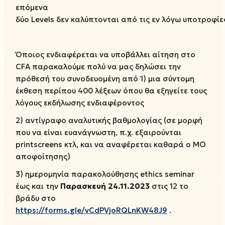
επόμενα
δύο Levels δεν καλύπτονται από τις εν λόγω υποτροφίε
Όποιος ενδιαφέρεται να υποβάλλει αίτηση στο
CFA παρακαλούμε πολύ να μας δηλώσει την
πρόθεσή του συνοδευομένη από 1) μια σύντομη
έκθεση περίπου 400 λέξεων όπου θα εξηγείτε τους
λόγους εκδήλωσης ενδιαφέροντος
2) αντίγραφο αναλυτικής βαθμολογίας (σε μορφή
που να είναι ευανάγνωστη, π.χ. εξαιρούνται
printscreens κτλ, και να αναφέρεται καθαρά ο ΜΟ
αποφοίτησης)
3) ημερομηνία παρακολούθησης ethics seminar
έως και την
Παρασκευή
24.11.2023
στις 12 το
βράδυ στο
https
://
forms
.
gle
/
vCdPVjoRQLnKW
48
J
9
.