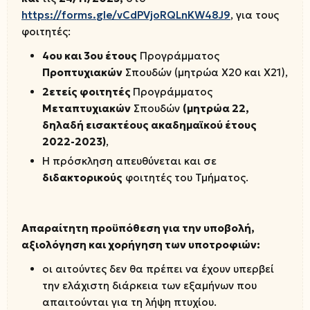
https
://
forms
.
gle
/
vCdPVjoRQLnKW
48
J
9
, για τους
φοιτητές:
4ου και 3ου έτους
Προγράμματος
Προπτυχιακών
Σπουδών (μητρώα Χ20 και Χ21),
2ετείς φοιτητές
Προγράμματος
Μεταπτυχιακών
Σπουδών
(μητρώα 22,
δηλαδή εισακτέους ακαδημαϊκού έτους
2022-2023)
,
Η πρόσκληση απευθύνεται και σε
διδακτορικούς
φοιτητές του Τμήματος.
Απαραίτητη προϋπόθεση για την υποβολή,
αξιολόγηση και χορήγηση των υποτροφιών:
οι αιτούντες δεν θα πρέπει να έχουν υπερβεί
την ελάχιστη διάρκεια των εξαμήνων που
απαιτούνται για τη λήψη πτυχίου.