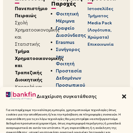
Παροχές
Πανεπιστήμιο
Ιστοσελίδες
Φοιτητική
Πειραιώς
Τμήματος
Μέριμνα
Σχολή
Media Pack
Γραφείο
Χρηματοοικονομικής
(Λογότυπα,
Διασύνδεσης
και
Χρώματα)
Erasmus
Στατιστικής
Επικοινωνία
Συνήγορος
Τμήμα
του
Χρηματοοικονομικής
Φοιτητή
και
Προστασία
Τραπεζικής
Δεδομένων
Διοικητικής
Προσωπικού
Καραολή και
Χαρακτήρα
Δημητρίου 80,
Διαχείριση συγκατάθεσης
18534,
Πειραιάς
Για να παρέχουμε την καλύτερη εμπειρία, χρησιμοποιούμε τεχνολογίες όπως
cookies για την αποθήκευση ή/και την πρόσβαση σε πληροφορίες συσκευών. Η
συγκατάθεση για τις εν λόγω τεχνολογίες θα μας επιτρέψει να επεξεργαστούμε
δεδομένα προσωπικού χαρακτήρα, όπως συμπεριφορά περιήγησης ή μοναδικά
αναγνωριστικά σε αυτόν τον ιστότοπο. Η μη συγκατάθεση ή η ανάκληση της
συγκατάθεσης, μπορεί να επηρεάσει αρνητικά ορισμένες λειτουργίες και