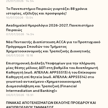
23/07/2026
14:34
Το Πανεπιστήμιο Πειραιώς γιορτάζει 88 χρόνια
ιστορίας, εξέλιξης και προσφοράς!
10/07/2026
13:54
Ακαδημαϊκό Ημερολόγιο 2026-2027, Πανεπιστήμιο
Πειραιώς
07/07/2026
14:54
Νέα Πενταετής Διαπίστευση ACCA για το Προπτυχιακό
Πρόγραμμα Σπουδών του Τμήματος
Χρηματοοικονομικής και Τραπεζικής Διοικητικής
06/07/2026
15:16
Επιστημονική Διάλεξη Υποψηφίων για την πλήρωση
μίας θέσης μέλους ΔΕΠ στη βαθμίδα του Αναπληρωτή
Καθηγητή (κωδ. ΑΠΕΛΛΑ: ΑΡΡ55513) ή του Επίκουρου
Καθηγητή επί θητεία (κωδ. ΑΠΕΛΛΑ: ΑΡΡ55514) στο
γνωστικό αντικείμενο «Χρηματοοικονομική
Διαμεσολάβηση και Τραπεζική (Financial
Intermediation and Banking)»
06/07/2026
13:31
ΠΙΝΑΚΑΣ ΑΠΟΤΕΛΕΣΜΑΤΩΝ ΕΚΛΟΓΗΣ ΠΡΟΕΔΡΟΥ ΚΑΙ
ΑΝΤΙΠΡΟΕΔΡΟΥ ΤΜΗΜΑΤΟΣ