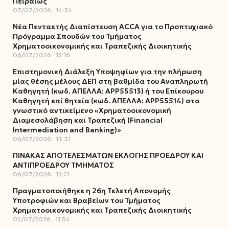
Πειραιώς
07/07/2026
14:54
Νέα Πενταετής Διαπίστευση ACCA για το Προπτυχιακό
Πρόγραμμα Σπουδών του Τμήματος
Χρηματοοικονομικής και Τραπεζικής Διοικητικής
06/07/2026
15:16
Επιστημονική Διάλεξη Υποψηφίων για την πλήρωση
μίας θέσης μέλους ΔΕΠ στη βαθμίδα του Αναπληρωτή
Καθηγητή (κωδ. ΑΠΕΛΛΑ: ΑΡΡ55513) ή του Επίκουρου
Καθηγητή επί θητεία (κωδ. ΑΠΕΛΛΑ: ΑΡΡ55514) στο
γνωστικό αντικείμενο «Χρηματοοικονομική
Διαμεσολάβηση και Τραπεζική (Financial
Intermediation and Banking)»
06/07/2026
13:31
ΠΙΝΑΚΑΣ ΑΠΟΤΕΛΕΣΜΑΤΩΝ ΕΚΛΟΓΗΣ ΠΡΟΕΔΡΟΥ ΚΑΙ
ΑΝΤΙΠΡΟΕΔΡΟΥ ΤΜΗΜΑΤΟΣ
06/07/2026
12:21
Πραγματοποιήθηκε η 26η Τελετή Απονομής
Υποτροφιών και Βραβείων του Τμήματος
Χρηματοοικονομικής και Τραπεζικής Διοικητικής
02/07/2026
11:54