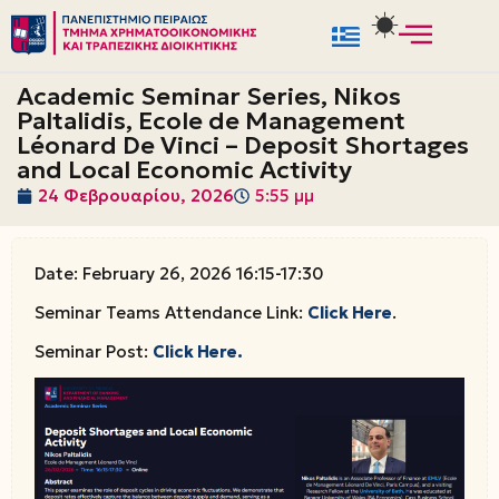
Μεταπηδήστε
στο
Academic Seminar Series, Nikos
περιεχόμενο
Paltalidis, Ecole de Management
Léonard De Vinci – Deposit Shortages
and Local Economic Activity
24 Φεβρουαρίου, 2026
5:55 μμ
Date: February 26, 2026 16:15-17:30
Seminar Teams Attendance Link:
Click Here
.
Seminar Post:
Click Here.