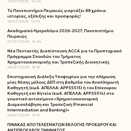
23/07/2026
14:34
Το Πανεπιστήμιο Πειραιώς γιορτάζει 88 χρόνια
ιστορίας, εξέλιξης και προσφοράς!
10/07/2026
13:54
Ακαδημαϊκό Ημερολόγιο 2026-2027, Πανεπιστήμιο
Πειραιώς
07/07/2026
14:54
Νέα Πενταετής Διαπίστευση ACCA για το Προπτυχιακό
Πρόγραμμα Σπουδών του Τμήματος
Χρηματοοικονομικής και Τραπεζικής Διοικητικής
06/07/2026
15:16
Επιστημονική Διάλεξη Υποψηφίων για την πλήρωση
μίας θέσης μέλους ΔΕΠ στη βαθμίδα του Αναπληρωτή
Καθηγητή (κωδ. ΑΠΕΛΛΑ: ΑΡΡ55513) ή του Επίκουρου
Καθηγητή επί θητεία (κωδ. ΑΠΕΛΛΑ: ΑΡΡ55514) στο
γνωστικό αντικείμενο «Χρηματοοικονομική
Διαμεσολάβηση και Τραπεζική (Financial
Intermediation and Banking)»
06/07/2026
13:31
ΠΙΝΑΚΑΣ ΑΠΟΤΕΛΕΣΜΑΤΩΝ ΕΚΛΟΓΗΣ ΠΡΟΕΔΡΟΥ ΚΑΙ
ΑΝΤΙΠΡΟΕΔΡΟΥ ΤΜΗΜΑΤΟΣ