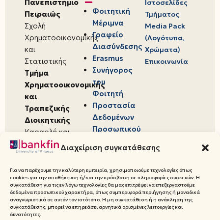
Πανεπιστήμιο
Ιστοσελίδες
Φοιτητική
Πειραιώς
Τμήματος
Μέριμνα
Σχολή
Media Pack
Γραφείο
Χρηματοοικονομικής
(Λογότυπα,
Διασύνδεσης
και
Χρώματα)
Erasmus
Στατιστικής
Επικοινωνία
Συνήγορος
Τμήμα
του
Χρηματοοικονομικής
Φοιτητή
και
Προστασία
Τραπεζικής
Δεδομένων
Διοικητικής
Προσωπικού
Καραολή και
Χαρακτήρα
Δημητρίου 80,
Διαχείριση συγκατάθεσης
18534,
Πειραιάς
Για να παρέχουμε την καλύτερη εμπειρία, χρησιμοποιούμε τεχνολογίες όπως
cookies για την αποθήκευση ή/και την πρόσβαση σε πληροφορίες συσκευών. Η
συγκατάθεση για τις εν λόγω τεχνολογίες θα μας επιτρέψει να επεξεργαστούμε
δεδομένα προσωπικού χαρακτήρα, όπως συμπεριφορά περιήγησης ή μοναδικά
αναγνωριστικά σε αυτόν τον ιστότοπο. Η μη συγκατάθεση ή η ανάκληση της
συγκατάθεσης, μπορεί να επηρεάσει αρνητικά ορισμένες λειτουργίες και
© 2026 Πανεπιστήμιο Πειραιώς,
δυνατότητες.