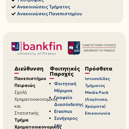
Ανακοινώσεις Τμήματος
Ανακοινώσεις Πανεπιστημίου
Διεύθυνση
Φοιτητικές
Πρόσθετα
Παροχές
Πανεπιστήμιο
Ιστοσελίδες
Φοιτητική
Πειραιώς
Τμήματος
Μέριμνα
Σχολή
Media Pack
Γραφείο
Χρηματοοικονομικής
(Λογότυπα,
Διασύνδεσης
και
Χρώματα)
Erasmus
Στατιστικής
Επικοινωνία
Συνήγορος
Τμήμα
του
Χρηματοοικονομικής