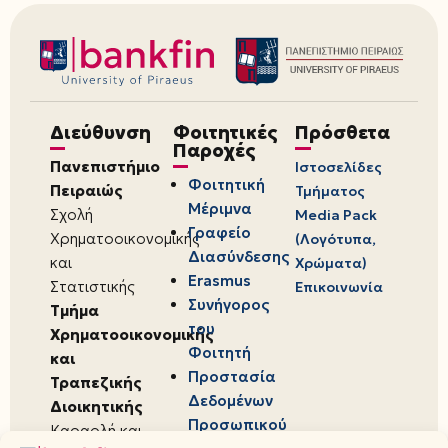
Διεύθυνση
Φοιτητικές
Πρόσθετα
Παροχές
Πανεπιστήμιο
Ιστοσελίδες
Φοιτητική
Πειραιώς
Τμήματος
Μέριμνα
Σχολή
Media Pack
Γραφείο
Χρηματοοικονομικής
(Λογότυπα,
Διασύνδεσης
και
Χρώματα)
Erasmus
Στατιστικής
Επικοινωνία
Συνήγορος
Τμήμα
του
Χρηματοοικονομικής
Φοιτητή
και
Προστασία
Τραπεζικής
Δεδομένων
Διοικητικής
Προσωπικού
Καραολή και