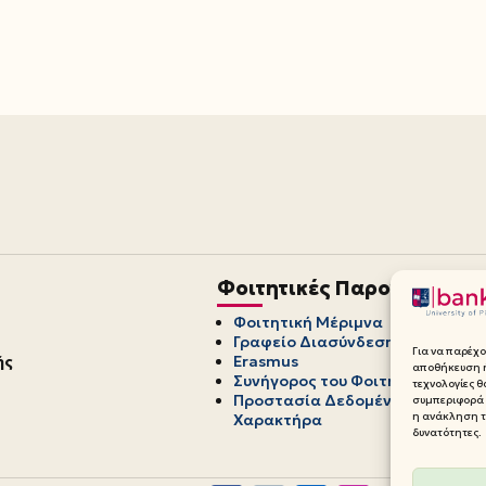
Φοιτητικές Παροχές
Φοιτητική Μέριμνα
Γραφείο Διασύνδεσης
Για να παρέχο
ής
Erasmus
αποθήκευση ή
Συνήγορος του Φοιτητή
τεχνολογίες 
Προστασία Δεδομένων Προσωπ
συμπεριφορά 
η ανάκληση τη
Χαρακτήρα
δυνατότητες.