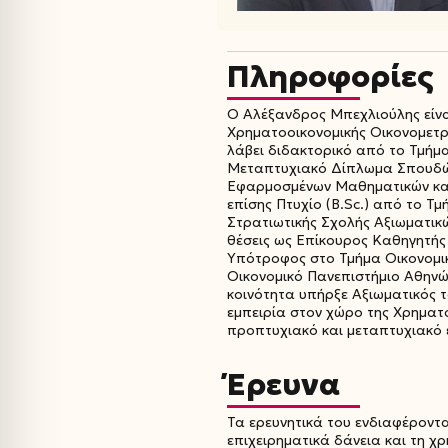
Πληροφορίες
Ο Αλέξανδρος Μπεχλιούλης είν
Χρηματοοικονομικής Οικονομετρί
λάβει διδακτορικό από το Τμήμα
Μεταπτυχιακό Δίπλωμα Σπουδών
Εφαρμοσμένων Μαθηματικών και 
επίσης Πτυχίο (B.Sc.) από το Τ
Στρατιωτικής Σχολής Αξιωματικώ
θέσεις ως Επίκουρος Καθηγητής
Υπότροφος στο Τμήμα Οικονομικ
Οικονομικό Πανεπιστήμιο Αθηνών
κοινότητα υπήρξε Αξιωματικός τ
εμπειρία στον χώρο της Χρηματ
προπτυχιακό και μεταπτυχιακό 
Έρευνα
Τα ερευνητικά του ενδιαφέροντα
επιχειρηματικά δάνεια και τη χ