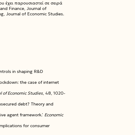
ου έχει παρουσιαστεί σε σειρά
nd Finance, Journal of
ng, Journal of Economic Studies.
ontrols in shaping R&D
lockdown: the case of internet
l of Economic Studies
, 48, 1020-
 unsecured debt? Theory and
ative agent framework.’
Economic
Implications for consumer