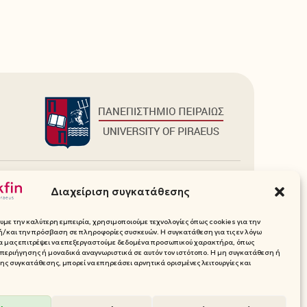
Πρόσθετα
Διαχείριση συγκατάθεσης
Ιστοσελίδες Τμήματος
Media Pack (Λογότυπα, Χρώματα)
υμε την καλύτερη εμπειρία, χρησιμοποιούμε τεχνολογίες όπως cookies για την
Επικοινωνία
/και την πρόσβαση σε πληροφορίες συσκευών. Η συγκατάθεση για τις εν λόγω
θα μας επιτρέψει να επεξεργαστούμε δεδομένα προσωπικού χαρακτήρα, όπως
ικού
περιήγησης ή μοναδικά αναγνωριστικά σε αυτόν τον ιστότοπο. Η μη συγκατάθεση ή
ς συγκατάθεσης, μπορεί να επηρεάσει αρνητικά ορισμένες λειτουργίες και