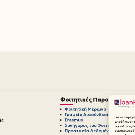
Φοιτητικές Παροχές
Φοιτητική Μέριμνα
Γραφείο Διασύνδεσης
Για να παρέχο
ής
Erasmus
αποθήκευση ή
Συνήγορος του Φοιτητή
τεχνολογίες 
Προστασία Δεδομένων Προσωπ
συμπεριφορά 