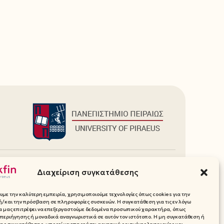
Πρόσθετα
Διαχείριση συγκατάθεσης
Ιστοσελίδες Τμήματος
Media Pack (Λογότυπα, Χρώματα)
υμε την καλύτερη εμπειρία, χρησιμοποιούμε τεχνολογίες όπως cookies για την
Επικοινωνία
/και την πρόσβαση σε πληροφορίες συσκευών. Η συγκατάθεση για τις εν λόγω
θα μας επιτρέψει να επεξεργαστούμε δεδομένα προσωπικού χαρακτήρα, όπως
ικού
περιήγησης ή μοναδικά αναγνωριστικά σε αυτόν τον ιστότοπο. Η μη συγκατάθεση ή