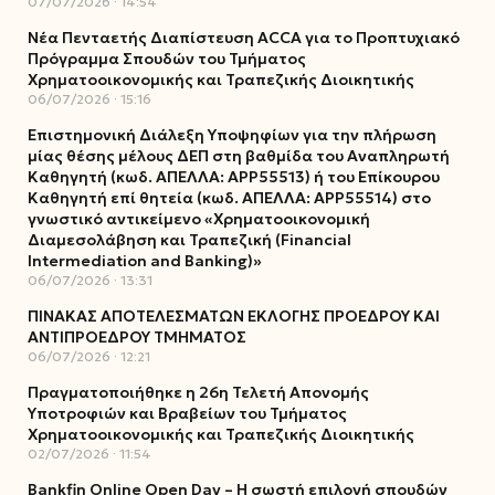
07/07/2026
14:54
Νέα Πενταετής Διαπίστευση ACCA για το Προπτυχιακό
Πρόγραμμα Σπουδών του Τμήματος
Χρηματοοικονομικής και Τραπεζικής Διοικητικής
06/07/2026
15:16
Επιστημονική Διάλεξη Υποψηφίων για την πλήρωση
μίας θέσης μέλους ΔΕΠ στη βαθμίδα του Αναπληρωτή
Καθηγητή (κωδ. ΑΠΕΛΛΑ: ΑΡΡ55513) ή του Επίκουρου
Καθηγητή επί θητεία (κωδ. ΑΠΕΛΛΑ: ΑΡΡ55514) στο
γνωστικό αντικείμενο «Χρηματοοικονομική
Διαμεσολάβηση και Τραπεζική (Financial
Intermediation and Banking)»
06/07/2026
13:31
ΠΙΝΑΚΑΣ ΑΠΟΤΕΛΕΣΜΑΤΩΝ ΕΚΛΟΓΗΣ ΠΡΟΕΔΡΟΥ ΚΑΙ
ΑΝΤΙΠΡΟΕΔΡΟΥ ΤΜΗΜΑΤΟΣ
06/07/2026
12:21
Πραγματοποιήθηκε η 26η Τελετή Απονομής
Υποτροφιών και Βραβείων του Τμήματος
Χρηματοοικονομικής και Τραπεζικής Διοικητικής
02/07/2026
11:54
Bankfin Online Open Day – Η σωστή επιλογή σπουδών