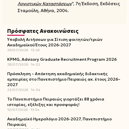
Λογιστικών Καταστάσεων
”, 7η Έκδοση, Εκδόσεις
Σταμούλη, Αθήνα, 2004.
Πρόσφατες Ανακοινώσεις
Υποβολή Αιτήσεων για Σίτιση φοιτητών/τριών
Ακαδημαϊκού Έτους 2026-2027
29/07/2026
13:26
KPMG, Advisory Graduate Recruitment Program 2026
28/07/2026
14:02
Πρόσκληση – Απόκτηση ακαδημαϊκής διδακτικής
εμπειρίας στο Πανεπιστήμιο Πειραιώς ακ. έτους 2026–
2027
23/07/2026
14:34
Το Πανεπιστήμιο Πειραιώς γιορτάζει 88 χρόνια
ιστορίας, εξέλιξης και προσφοράς!
10/07/2026
13:54
Ακαδημαϊκό Ημερολόγιο 2026-2027, Πανεπιστήμιο
Πειραιώς