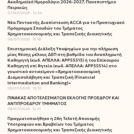
Ακαδημαϊκό Ημερολόγιο 2026-2027, Πανεπιστήμιο
Πειραιώς
07/07/2026
14:54
Νέα Πενταετής Διαπίστευση ACCA για το Προπτυχιακό
Πρόγραμμα Σπουδών του Τμήματος
Χρηματοοικονομικής και Τραπεζικής Διοικητικής
06/07/2026
15:16
Επιστημονική Διάλεξη Υποψηφίων για την πλήρωση
μίας θέσης μέλους ΔΕΠ στη βαθμίδα του Αναπληρωτή
Καθηγητή (κωδ. ΑΠΕΛΛΑ: ΑΡΡ55513) ή του Επίκουρου
Καθηγητή επί θητεία (κωδ. ΑΠΕΛΛΑ: ΑΡΡ55514) στο
γνωστικό αντικείμενο «Χρηματοοικονομική
Διαμεσολάβηση και Τραπεζική (Financial
Intermediation and Banking)»
06/07/2026
13:31
ΠΙΝΑΚΑΣ ΑΠΟΤΕΛΕΣΜΑΤΩΝ ΕΚΛΟΓΗΣ ΠΡΟΕΔΡΟΥ ΚΑΙ
ΑΝΤΙΠΡΟΕΔΡΟΥ ΤΜΗΜΑΤΟΣ
06/07/2026
12:21
Πραγματοποιήθηκε η 26η Τελετή Απονομής
Υποτροφιών και Βραβείων του Τμήματος
Χρηματοοικονομικής και Τραπεζικής Διοικητικής