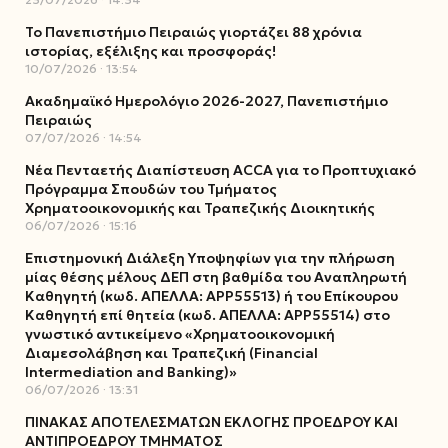
Το Πανεπιστήμιο Πειραιώς γιορτάζει 88 χρόνια
ιστορίας, εξέλιξης και προσφοράς!
10/07/2026
13:54
Ακαδημαϊκό Ημερολόγιο 2026-2027, Πανεπιστήμιο
Πειραιώς
07/07/2026
14:54
Νέα Πενταετής Διαπίστευση ACCA για το Προπτυχιακό
Πρόγραμμα Σπουδών του Τμήματος
Χρηματοοικονομικής και Τραπεζικής Διοικητικής
06/07/2026
15:16
Επιστημονική Διάλεξη Υποψηφίων για την πλήρωση
μίας θέσης μέλους ΔΕΠ στη βαθμίδα του Αναπληρωτή
Καθηγητή (κωδ. ΑΠΕΛΛΑ: ΑΡΡ55513) ή του Επίκουρου
Καθηγητή επί θητεία (κωδ. ΑΠΕΛΛΑ: ΑΡΡ55514) στο
γνωστικό αντικείμενο «Χρηματοοικονομική
Διαμεσολάβηση και Τραπεζική (Financial
Intermediation and Banking)»
06/07/2026
13:31
ΠΙΝΑΚΑΣ ΑΠΟΤΕΛΕΣΜΑΤΩΝ ΕΚΛΟΓΗΣ ΠΡΟΕΔΡΟΥ ΚΑΙ
ΑΝΤΙΠΡΟΕΔΡΟΥ ΤΜΗΜΑΤΟΣ