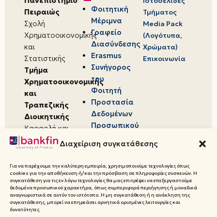
Πανεπιστήμιο
Ιστοσελίδες
Φοιτητική
Πειραιώς
Τμήματος
Μέριμνα
Σχολή
Media Pack
Γραφείο
Χρηματοοικονομικής
(Λογότυπα,
Διασύνδεσης
και
Χρώματα)
Erasmus
Στατιστικής
Επικοινωνία
Συνήγορος
Τμήμα
του
Χρηματοοικονομικής
Φοιτητή
και
Προστασία
Τραπεζικής
Δεδομένων
Διοικητικής
Προσωπικού
Καραολή και
Χαρακτήρα
Δημητρίου 80,
Διαχείριση συγκατάθεσης
18534,
Πειραιάς
Για να παρέχουμε την καλύτερη εμπειρία, χρησιμοποιούμε τεχνολογίες όπως
cookies για την αποθήκευση ή/και την πρόσβαση σε πληροφορίες συσκευών. Η
συγκατάθεση για τις εν λόγω τεχνολογίες θα μας επιτρέψει να επεξεργαστούμε
δεδομένα προσωπικού χαρακτήρα, όπως συμπεριφορά περιήγησης ή μοναδικά
αναγνωριστικά σε αυτόν τον ιστότοπο. Η μη συγκατάθεση ή η ανάκληση της
συγκατάθεσης, μπορεί να επηρεάσει αρνητικά ορισμένες λειτουργίες και
© 2026 Πανεπιστήμιο Πειραιώς,
δυνατότητες.