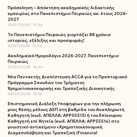
Πρόσκληση – Απόκτηση ακαδημαϊκής διδακτικής
εμπειρίας στο Πανεπιστήμιο Πειραιώς ακ. έτους 2026–
2027
23/07/2026
14:34
Το Πανεπιστήμιο Πειραιώς γιορτάζει 88 χρόνια
ιστορίας, εξέλιξης και προσφοράς!
10/07/2026
13:54
Ακαδημαϊκό Ημερολόγιο 2026-2027, Πανεπιστήμιο
Πειραιώς
07/07/2026
14:54
Νέα Πενταετής Διαπίστευση ACCA για το Προπτυχιακό
Πρόγραμμα Σπουδών του Τμήματος
Χρηματοοικονομικής και Τραπεζικής Διοικητικής
06/07/2026
15:16
Επιστημονική Διάλεξη Υποψηφίων για την πλήρωση
μίας θέσης μέλους ΔΕΠ στη βαθμίδα του Αναπληρωτή
Καθηγητή (κωδ. ΑΠΕΛΛΑ: ΑΡΡ55513) ή του Επίκουρου
Καθηγητή επί θητεία (κωδ. ΑΠΕΛΛΑ: ΑΡΡ55514) στο
γνωστικό αντικείμενο «Χρηματοοικονομική
Διαμεσολάβηση και Τραπεζική (Financial