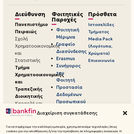
Διεύθυνση
Φοιτητικές
Πρόσθετα
Παροχές
Πανεπιστήμιο
Ιστοσελίδες
Φοιτητική
Πειραιώς
Τμήματος
Μέριμνα
Σχολή
Media Pack
Γραφείο
Χρηματοοικονομικής
(Λογότυπα,
Διασύνδεσης
και
Χρώματα)
Erasmus
Στατιστικής
Επικοινωνία
Συνήγορος
Τμήμα
του
Χρηματοοικονομικής
Φοιτητή
και
Προστασία
Τραπεζικής
Δεδομένων
Διοικητικής
Προσωπικού
Καραολή και
Χαρακτήρα
Δημητρίου 80,
Διαχείριση συγκατάθεσης
18534,
Πειραιάς
Για να παρέχουμε την καλύτερη εμπειρία, χρησιμοποιούμε τεχνολογίες όπως
cookies για την αποθήκευση ή/και την πρόσβαση σε πληροφορίες συσκευών. Η