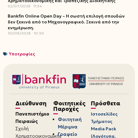
Χρηματοοικονομικής και Τραπεζικής Διοικητικής
02/07/2026
11:54
Bankfin Online Open Day – Η σωστή επιλογή σπουδών
δεν ξεκινά από το Μηχανογραφικό. Ξεκινά από την
ενημέρωση.
30/06/2026
10:30
Υποτροφίες
Διεύθυνση
Φοιτητικές
Πρόσθετα
Παροχές
Πανεπιστήμιο
Ιστοσελίδες
Φοιτητική
Πειραιώς
Τμήματος
Μέριμνα
Σχολή
Media Pack
Γραφείο
Χρηματοοικονομικής
(Λογότυπα,