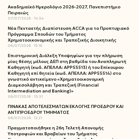
Ακαδημαϊκό Ημερολόγιο 2026-2027, Πανεπιστήμιο
Πειραιώς
07/07/2026
14:54
Νέα Πενταετής Διαπίστευση ACCA για το Προπτυχιακό
Πρόγραμμα Σπουδών του Τμήματος
Χρηματοοικονομικής και Τραπεζικής Διοικητικής
06/07/2026
15:16
Επιστημονική Διάλεξη Υποψηφίων για την πλήρωση
μίας θέσης μέλους ΔΕΠ στη βαθμίδα του Αναπληρωτή
Καθηγητή (κωδ. ΑΠΕΛΛΑ: ΑΡΡ55513) ή του Επίκουρου
Καθηγητή επί θητεία (κωδ. ΑΠΕΛΛΑ: ΑΡΡ55514) στο
γνωστικό αντικείμενο «Χρηματοοικονομική
Διαμεσολάβηση και Τραπεζική (Financial
Intermediation and Banking)»
06/07/2026
13:31
ΠΙΝΑΚΑΣ ΑΠΟΤΕΛΕΣΜΑΤΩΝ ΕΚΛΟΓΗΣ ΠΡΟΕΔΡΟΥ ΚΑΙ
ΑΝΤΙΠΡΟΕΔΡΟΥ ΤΜΗΜΑΤΟΣ
06/07/2026
12:21
Πραγματοποιήθηκε η 26η Τελετή Απονομής
Υποτροφιών και Βραβείων του Τμήματος