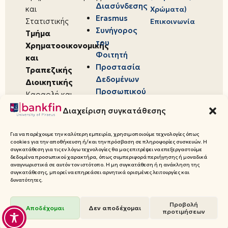
Διασύνδεσης
και
Χρώματα)
Erasmus
Στατιστικής
Επικοινωνία
Συνήγορος
Τμήμα
του
Χρηματοοικονομικής
Φοιτητή
και
Προστασία
Τραπεζικής
Δεδομένων
Διοικητικής
Προσωπικού
Καραολή και
Χαρακτήρα
Δημητρίου 80,
Διαχείριση συγκατάθεσης
18534,
Πειραιάς
Για να παρέχουμε την καλύτερη εμπειρία, χρησιμοποιούμε τεχνολογίες όπως
cookies για την αποθήκευση ή/και την πρόσβαση σε πληροφορίες συσκευών. Η
συγκατάθεση για τις εν λόγω τεχνολογίες θα μας επιτρέψει να επεξεργαστούμε
δεδομένα προσωπικού χαρακτήρα, όπως συμπεριφορά περιήγησης ή μοναδικά
αναγνωριστικά σε αυτόν τον ιστότοπο. Η μη συγκατάθεση ή η ανάκληση της
συγκατάθεσης, μπορεί να επηρεάσει αρνητικά ορισμένες λειτουργίες και
© 2026 Πανεπιστήμιο Πειραιώς,
δυνατότητες.
Τμήμα Χρηματοοικονομικής και
Προβολή
Τραπεζικής Διοικητικής
Αποδέχομαι
Δεν αποδέχομαι
προτιμήσεων