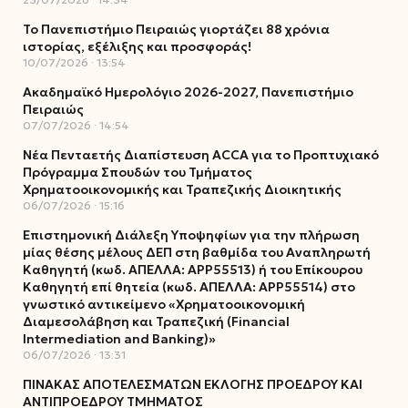
Το Πανεπιστήμιο Πειραιώς γιορτάζει 88 χρόνια
ιστορίας, εξέλιξης και προσφοράς!
10/07/2026
13:54
Ακαδημαϊκό Ημερολόγιο 2026-2027, Πανεπιστήμιο
Πειραιώς
07/07/2026
14:54
Νέα Πενταετής Διαπίστευση ACCA για το Προπτυχιακό
Πρόγραμμα Σπουδών του Τμήματος
Χρηματοοικονομικής και Τραπεζικής Διοικητικής
06/07/2026
15:16
Επιστημονική Διάλεξη Υποψηφίων για την πλήρωση
μίας θέσης μέλους ΔΕΠ στη βαθμίδα του Αναπληρωτή
Καθηγητή (κωδ. ΑΠΕΛΛΑ: ΑΡΡ55513) ή του Επίκουρου
Καθηγητή επί θητεία (κωδ. ΑΠΕΛΛΑ: ΑΡΡ55514) στο
γνωστικό αντικείμενο «Χρηματοοικονομική
Διαμεσολάβηση και Τραπεζική (Financial
Intermediation and Banking)»
06/07/2026
13:31
ΠΙΝΑΚΑΣ ΑΠΟΤΕΛΕΣΜΑΤΩΝ ΕΚΛΟΓΗΣ ΠΡΟΕΔΡΟΥ ΚΑΙ
ΑΝΤΙΠΡΟΕΔΡΟΥ ΤΜΗΜΑΤΟΣ