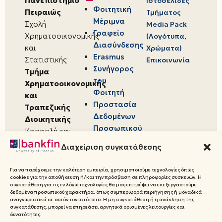
Πανεπιστήμιο
Ιστοσελίδες
Φοιτητική
Πειραιώς
Τμήματος
Μέριμνα
Σχολή
Media Pack
Γραφείο
Χρηματοοικονομικής
(Λογότυπα,
Διασύνδεσης
και
Χρώματα)
Erasmus
Στατιστικής
Επικοινωνία
Συνήγορος
Τμήμα
του
Χρηματοοικονομικής
Φοιτητή
και
Προστασία
Τραπεζικής
Δεδομένων
Διοικητικής
Προσωπικού
Καραολή και
Χαρακτήρα
Δημητρίου 80,
Διαχείριση συγκατάθεσης
18534,
Πειραιάς
Για να παρέχουμε την καλύτερη εμπειρία, χρησιμοποιούμε τεχνολογίες όπως
cookies για την αποθήκευση ή/και την πρόσβαση σε πληροφορίες συσκευών. Η
συγκατάθεση για τις εν λόγω τεχνολογίες θα μας επιτρέψει να επεξεργαστούμε
δεδομένα προσωπικού χαρακτήρα, όπως συμπεριφορά περιήγησης ή μοναδικά
αναγνωριστικά σε αυτόν τον ιστότοπο. Η μη συγκατάθεση ή η ανάκληση της
συγκατάθεσης, μπορεί να επηρεάσει αρνητικά ορισμένες λειτουργίες και
© 2026 Πανεπιστήμιο Πειραιώς,
δυνατότητες.